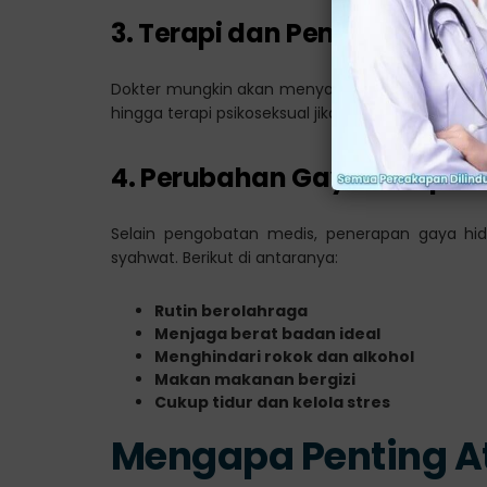
3. Terapi dan Pengobatan y
Dokter mungkin akan menyarankan terapi tertent
hingga terapi psikoseksual jika dibutuhkan.
4. Perubahan Gaya Hidup Se
Selain pengobatan medis, penerapan gaya hi
syahwat. Berikut di antaranya:
Rutin berolahraga
Menjaga berat badan ideal
Menghindari rokok dan alkohol
Makan makanan bergizi
Cukup tidur dan kelola stres
Mengapa Penting A