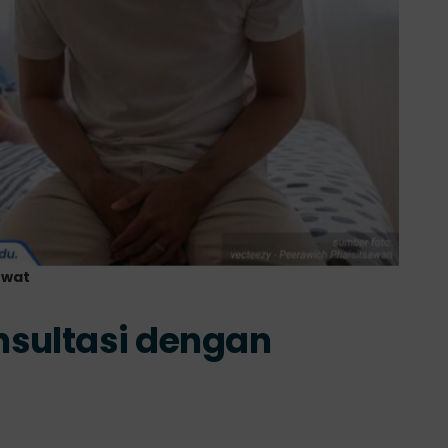
hwat
nsultasi dengan