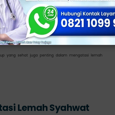
ang Tepat
u seperti terapi hormon, penggunaan alat bantu ereksi,
hat
dup yang sehat juga penting dalam mengatasi lemah
tasi Lemah Syahwat