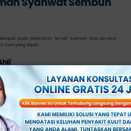
emah Syahwat Sembuh
dampak pada kesehatan, lemah syahwat bisa sembuh
ut cara yang tepat:
Ahli
nsultasi dengan
dokter spesialis andrologi
. Pemeriksaan
a dari disfungsi ereksi.
enyebab Mendasar Secara Medis
eda. Jika penyebabnya adalah penyakit tertentu seperti
nan medis tepat.