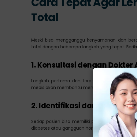
Cara Tepat Agar L
Total
Meski bisa mengganggu kenyamanan dan ber
total dengan beberapa langkah yang tepat. Berik
1. Konsultasi dengan Dokter 
Langkah pertama dan terpenting adalah berko
medis akan membantu menentukan penyebab utam
2. Identifikasi dan Atasi P
Setiap pasien bisa memiliki penyebab yang berb
diabetes atau gangguan hormon, maka penanga