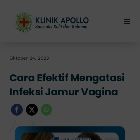
Skip
to
content
Togg
Navi
Home
Tentang Kami
Oktober 24, 2023
Cara Efektif Mengatasi
Layanan Kami
Infeksi Jamur Vagina
Info Klinik
Hubungi Kami