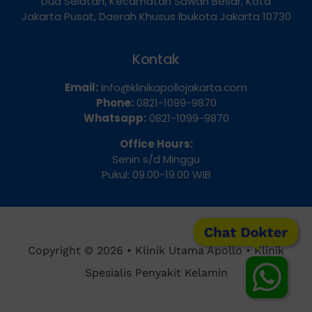
Dua Selatan, Kecamatan Sawah Besar, Kota
Jakarta Pusat, Daerah Khusus Ibukota Jakarta 10730
Kontak
Email:
info@klinikapollojakarta.com
Phone:
0821-1099-9870
Whatsapp:
0821-1099-9870
Office Hours:
Senin s/d Minggu
Pukul: 09.00-19.00 WIB
Chat Dokter
Copyright © 2026 • Klinik Utama Apollo • Klinik
Spesialis Penyakit Kelamin