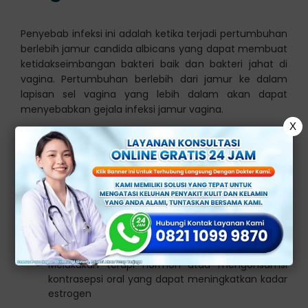
Penyebab infeksi ini adalah ketika terjadi pertumbuhan
berlebih jamur candida albicans yang dapat membuat
ketidakseimbangan bakteri baik dan bakteri jahat di
vagina. Pertumbuhan berlebih dari jamur ke dalam
lapisan sel vagina yang lebih dalam akan dapat
menyebabkan gejala infeksi jamur vagina.
X
Faktor yang dapat menyebabkan pertumbuhan jamur
secara berlebih adalah:
Penggunaan antibiotik, yang membuat
keseimbangan flora alami di vagina terganggu
Kehamilan, menstruasi, dan juga menopause
Diabetes tidak terkendali
Memiliki sistem kekebalan tubuh yang lemah
Melakukan terapi hormon atau mengonsumsi
kontrasepsi oral yang dapat meningkatkan kadar
estrogen