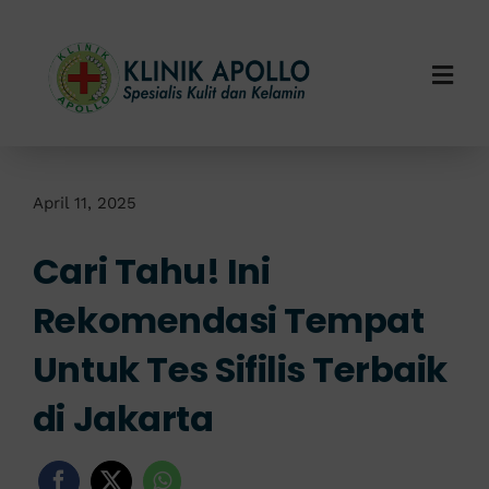
Skip
to
content
Togg
Navi
Home
Tentang Kami
April 11, 2025
Cari Tahu! Ini
Layanan Kami
Rekomendasi Tempat
Info Klinik
Untuk Tes Sifilis Terbaik
Hubungi Kami
di Jakarta