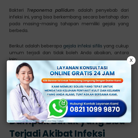
Bakteri
Treponema pallidum
adalah penyebab dari
infeksi ini, yang bisa berkembang secara bertahap dan
pada masing-masing tahapan memiliki gejala yang
berbeda.
Berikut adalah beberapa
gejala infeksi sifilis
yang cukup
umum terjadi dan tidak boleh Anda abaikan, antara
lain:
X
Luka yang tidak terasa nyeri (biasanya di
area genital, anus, atau mulut)
Ruam merah yang tidak terasa gatal di
seluruh tubuh
Demam dan kelelahan
Pembengkakan kelenjar getah bening
Dampak Buruk yang Bisa
Terjadi Akibat Infeksi