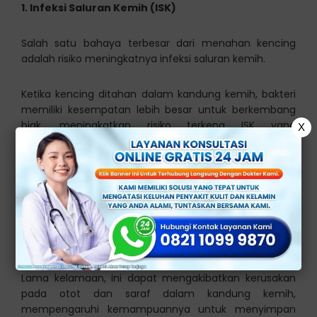
1. Infeksi Saluran Kemih (ISK)
Salah satu bahaya terbesar dari menahan kencing
adalah risiko meningkatnya infeksi saluran kemih.
Ketika kencing ditahan dalam kandung kemih, bakteri
memiliki kesempatan lebih besar untuk berkembang
biak, meningkatkan risiko terkena ISK yang
X
menyakitkan.
2. Kerusakan Kandung Kemih
Menahan kencing secara teratur dapat menyebabkan
tekanan berlebih pada dinding kandung kemih (
sistitis
interstitial
).
Lama kelamaan, ini dapat mengakibatkan kerusakan
pada otot dan saraf dalam kandung kemih,
mempengaruhi kemampuannya untuk menyimpan