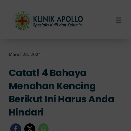
Skip
to
content
Togg
Navi
Home
Tentang Kami
Maret 28, 2024
Catat! 4 Bahaya
Layanan Kami
Menahan Kencing
Info Klinik
Berikut Ini Harus Anda
Hubungi Kami
Hindari