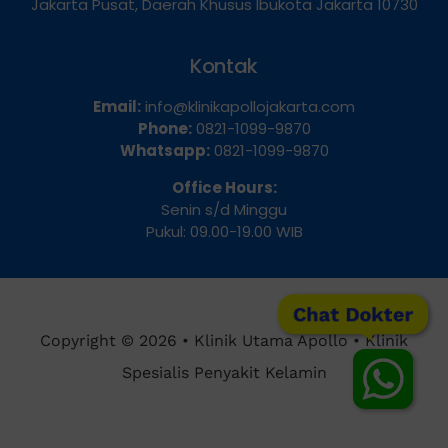
Dua Selatan, Kecamatan Sawah Besar, Kota
Jakarta Pusat, Daerah Khusus Ibukota Jakarta 10730
Kontak
Email:
info@klinikapollojakarta.com
Phone:
0821-1099-9870
Whatsapp:
0821-1099-9870
Office Hours:
Senin s/d Minggu
Pukul: 09.00-19.00 WIB
Chat Dokter
Copyright © 2026 • Klinik Utama Apollo • Klinik
Spesialis Penyakit Kelamin