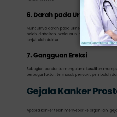
6. Darah pada Urine atau Air
Munculnya darah pada urine (hematuria) atau a
boleh diabaikan. Walaupun penyebabnya tidak s
lanjut oleh dokter.
7. Gangguan Ereksi
Sebagian penderita mengalami kesulitan memper
berbagai faktor, termasuk penyakit pembuluh da
Gejala Kanker Prost
Apabila kanker telah menyebar ke organ lain, geja