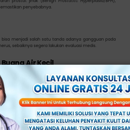
an prostat jinak (Benign Prostatitc Hyperplasia/BPH),
 memastikan penyebabnya.
, bisa menjadi salah satu tanda adanya gangguan pada
enerus, sebaiknya segera lakukan evaluasi medis.
 Buang Air Kecil
h, meskipun telah selesai berkemih. Keluhan ini bisa
dup apabila tidak tertangani.
ar saat Buang Air Kecil
asa nyeri atau terbakar saat berkemih. Namun, gejala ini
tau prostatitis sehingga tidak bisa dijadikan tanda pasti