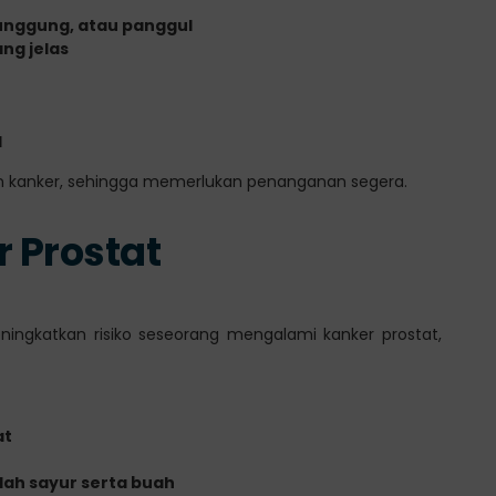
punggung, atau panggul
ng jelas
l
an kanker, sehingga memerlukan penanganan segera.
r Prostat
eningkatkan risiko seseorang mengalami kanker prostat,
at
dah sayur serta buah