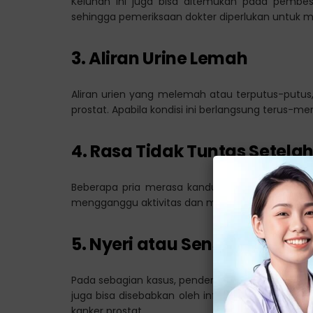
Keluhan ini juga bisa ditemukan pada pembesar
sehingga pemeriksaan dokter diperlukan untuk
3. Aliran Urine Lemah
Aliran urien yang melemah atau terputus-putus
prostat. Apabila kondisi ini berlangsung terus-m
4. Rasa Tidak Tuntas Setelah
Beberapa pria merasa kandung kemih masih penu
mengganggu aktivitas dan menurunkan kualitas hi
5. Nyeri atau Sensasi Terbak
Pada sebagian kasus, penderita bisa mengalami r
juga bisa disebabkan oleh infeksi saluran kemih a
kanker prostat.