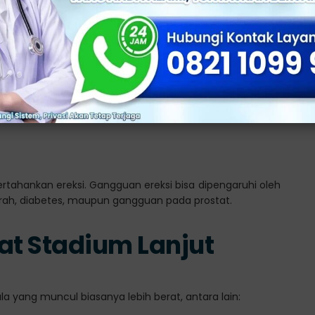
 Mani
ir mani (hematospermia), merupakan gejala yang tidak
elalu kanker, kondisi ini memerlukan pemeriksaan lebih
tahankan ereksi. Gangguan ereksi bisa dipengaruhi oleh
rah, diabetes, maupun gangguan pada prostat.
at Stadium Lanjut
la yang muncul biasanya lebih berat, antara lain: