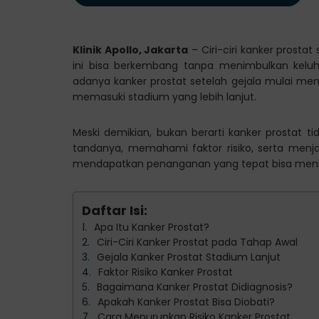
Klinik Apollo, Jakarta
– Ciri-ciri kanker prostat 
ini bisa berkembang tanpa menimbulkan keluha
adanya kanker prostat setelah gejala mulai meng
memasuki stadium yang lebih lanjut.
Meski demikian, bukan berarti kanker prostat t
tandanya, memahami faktor risiko, serta menja
mendapatkan penanganan yang tepat bisa meni
Daftar Isi:
Apa Itu Kanker Prostat?
Ciri-Ciri Kanker Prostat pada Tahap Awal
Gejala Kanker Prostat Stadium Lanjut
Faktor Risiko Kanker Prostat
Bagaimana Kanker Prostat Didiagnosis?
Apakah Kanker Prostat Bisa Diobati?
Cara Menurunkan Risiko Kanker Prostat