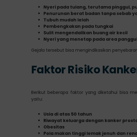
Nyeri pada tulang, terutama pinggul, 
Penurunan berat badan tanpa sebab ya
Tubuh mudah lelah
Pembengkakan pada tungkai
Sulit mengendalikan buang air kecil
Nyeri yang menetap pada area panggu
Gejala tersebut bisa mengindikasikan penyebar
Faktor Risiko Kanke
Berikut beberapa faktor yang diketahui bisa m
yaitu:
Usia di atas 50 tahun
Riwayat keluarga dengan kanker prost
Obesitas
Pola makan tinggi lemak jenuh dan ren