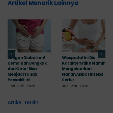
Artikel Menarik Lainnya
Banyak yang
Tampak Ringan,
in
Mengabaikan,
Waspada Ini Gejala
Padahal Habis
Kutil Kelamin yang
i
Berhubungan
Berbahaya!
Kemaluan Gatal Bisa
Juni 14th, 2026
Jadi Tanda IMS!
Juni 17th, 2026
Artikel Terkini