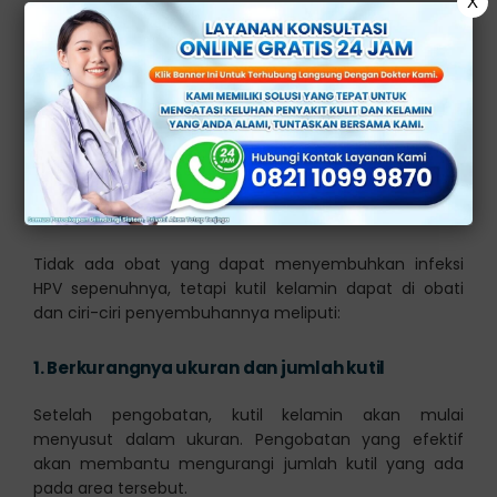
X
Bagaimana Ciri Kutil
Kelamin Sembuh?
Kutil kelamin adalah pertumbuhan kulit yang
disebabkan oleh infeksi virus papiloma manusia (HPV)
yang menyebar melalui kontak seksual.
Tidak ada obat yang dapat menyembuhkan infeksi
HPV sepenuhnya, tetapi kutil kelamin dapat di obati
dan ciri-ciri penyembuhannya meliputi:
1.
Berkurangnya ukuran dan jumlah kutil
Setelah pengobatan, kutil kelamin akan mulai
menyusut dalam ukuran. Pengobatan yang efektif
akan membantu mengurangi jumlah kutil yang ada
pada area tersebut.