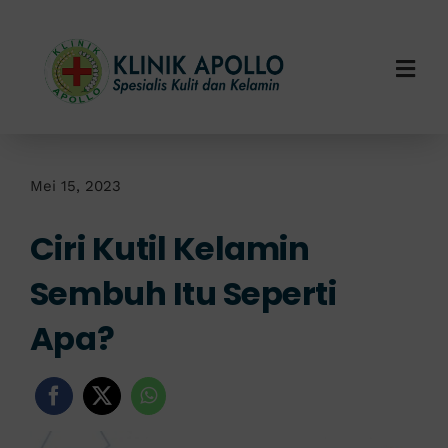
Skip
to
content
Togg
Navi
Home
Tentang Kami
Mei 15, 2023
Ciri Kutil Kelamin
Layanan Kami
Sembuh Itu Seperti
Info Klinik
Apa?
Hubungi Kami