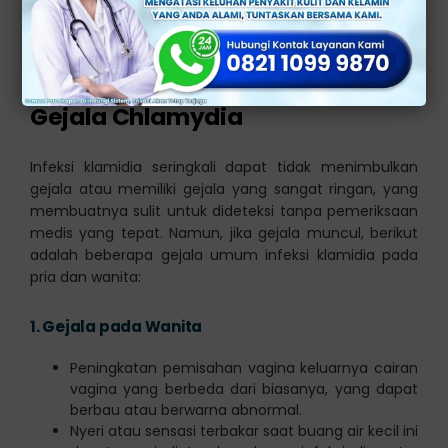
Bakteri ini ditularkan melalui kontak seksual, termasuk
hubungan seksual vaginal, dubur, atau mulut dengan
seseorang yang terinfeksi.
Gejala Chlamydia
Infeksi klamidia seringkali dapat tidak menimbulkan
gejala atau memiliki gejala yang sangat ringan, yang
membuatnya sulit untuk dideteksi tanpa pemeriksaan
medis yang tepat. Namun, jika gejala muncul, berikut
adalah beberapa gejala umum infeksi klamidia pada
pria dan wanita:
1.
Gejala pada Wanita
Peningkatan pemisahan vagina keluarnya cairan
vagina yang berbeda dari biasanya, yang dapat
berbau atau berwarna abnormal.
Nyeri atau sensasi terbakar saat buang air kecil ini