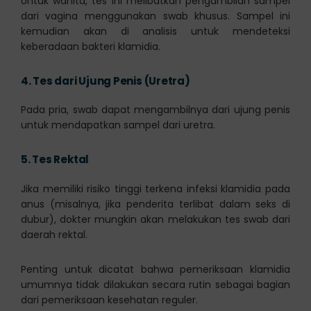
Untuk wanita, tes ini melibatkan pengambilan sampel
dari vagina menggunakan swab khusus. Sampel ini
kemudian akan di analisis untuk mendeteksi
keberadaan bakteri klamidia.
4.
Tes dari Ujung Penis (Uretra)
Pada pria, swab dapat mengambilnya dari ujung penis
untuk mendapatkan sampel dari uretra.
5.
Tes Rektal
Jika memiliki risiko tinggi terkena infeksi klamidia pada
anus (misalnya, jika penderita terlibat dalam seks di
dubur), dokter mungkin akan melakukan tes swab dari
daerah rektal.
Penting untuk dicatat bahwa pemeriksaan klamidia
umumnya tidak dilakukan secara rutin sebagai bagian
dari pemeriksaan kesehatan reguler.