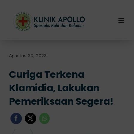
Skip
to
content
Togg
Navi
Home
Tentang Kami
Agustus 30, 2023
Curiga Terkena
Layanan Kami
Klamidia, Lakukan
Info Klinik
Pemeriksaan Segera!
Hubungi Kami