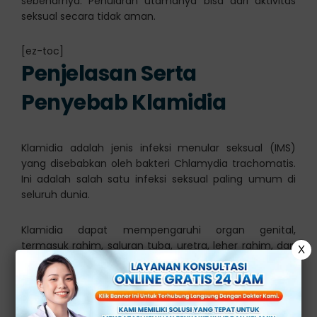
sebenarnya. Penularan utamanya bisa dari aktivitas
seksual secara tidak aman.
[ez-toc]
Penjelasan Serta
Penyebab Klamidia
Klamidia adalah jenis infeksi menular seksual (IMS)
yang disebabkan oleh bakteri Chlamydia trachomatis.
Ini adalah salah satu infeksi seksual paling umum di
seluruh dunia.
Klamidia dapat mempengaruhi organ genital,
termasuk rahim, saluran tuba, uretra, leher rahim, dan
X
anus. Infeksi ini dapat mempengaruhi baik pria
maupun wanita, dan dapat menyebabkan komplikasi
serius jika tidak diobati.