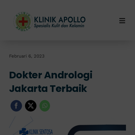
Skip
to
content
Togg
Navi
Home
Tentang Kami
Februari 6, 2023
Dokter Andrologi
Layanan Kami
Jakarta Terbaik
Info Klinik
Hubungi Kami