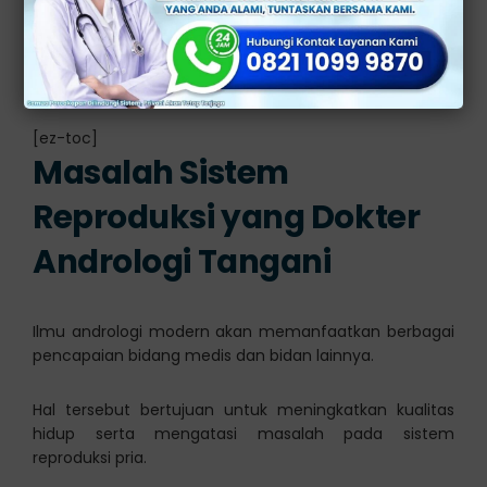
Setelah masa pendidikan telah selesai, barulah
seorang dokter umum tersebut telah menjadi dokter
andrologi dan menjadi bagian tim medis di rumah
sakit.
[ez-toc]
Masalah Sistem
Reproduksi yang Dokter
Andrologi Tangani
Ilmu andrologi modern akan memanfaatkan berbagai
pencapaian bidang medis dan bidan lainnya.
Hal tersebut bertujuan untuk meningkatkan kualitas
hidup serta mengatasi masalah pada sistem
reproduksi pria.