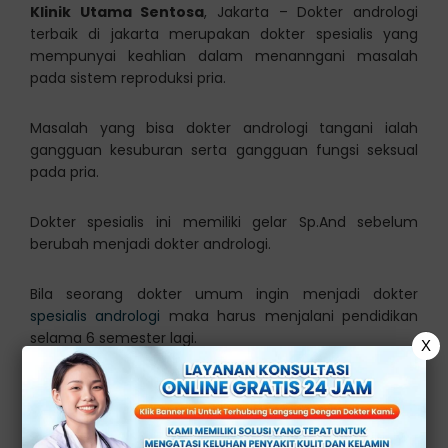
Klinik Utama Sentosa
, Jakarta – Dokter andrologi
terbaik di jakarta merupakan dokter spesialis yang
mempunyai keahlian dalam menanngani masalah
pada sistem reproduksi pria.
Masalah yang bisa dokter andrologi tangani ialah
gangguan kesuburan serta gangguan fungsi seksual
pada pria.
Dokter spesialis ini memiliki gelar Sp.And sebelum
berubah menjadi dokter andrologi.
Bila seorang dokter umum ingin menjadi dokter
spesialis andrologi
maka harus menjalani pendidikan
selama 6 semester lagi.
dokter andrologi jakarta
X
Andrologi sendiri ialah cabang ilmu kedoteran yang
mempelajari struktur dan fungsi sistem reproduksi pria.