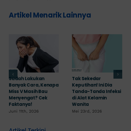
Artikel Menarik Lainnya
Adakah Cara Medis
5 Saran Dokter
untuk
Mengobati Vagina
Mengembalikan
Bengkak Akibat
Selaput Dara yang
Infeksi, Cek di Sini!
Robek? Ini Penjelasan
Mei 17th, 2026
Dokter!
Mei 18th, 2026