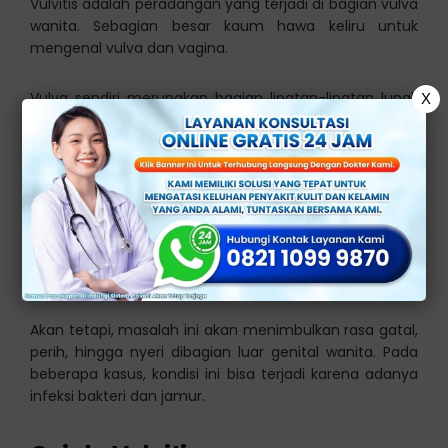
Vulvitis adalah peradangan yang terjadi di bagian vulva
wanita. Sebagian besar kaum hawa keliru untuk
mengenal vulva dan vagina.
Vulva sendiri merupakan bagian lipatan-lipatan lunak
X
dan lembut serta terletak di bagian luar alat kelamin
wanita. Sementara untuk vagina yaitu saluran yang
lebih dalam letaknya dan melewati vulva.
Vulvitis sendiri bukanlah penyakit, melainkan iritasi kulit
di sekitar vulva kering, alami infeksi tertentu, cedera,
dan lain sebaginya. Kondisi tersebut tidak akan
menyebabkan masalah serius.
Akan tetapi, masalah ini akan menimbulkan rasa gatal,
perih, hingga nyeri dibagian luar genital wanita. Pada
beberapa kasus, kondisi ini bisa terjadi karena adanya
infeksi bakteri dan jamur.