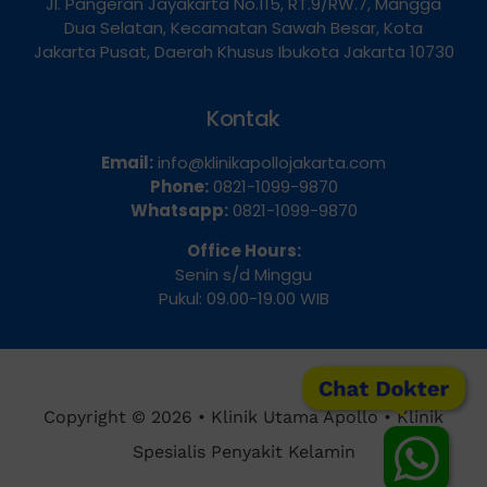
Jl. Pangeran Jayakarta No.115, RT.9/RW.7, Mangga
Dua Selatan, Kecamatan Sawah Besar, Kota
Jakarta Pusat, Daerah Khusus Ibukota Jakarta 10730
Kontak
Email:
info@klinikapollojakarta.com
Phone:
0821-1099-9870
Whatsapp:
0821-1099-9870
Office Hours:
Senin s/d Minggu
Pukul: 09.00-19.00 WIB
Chat Dokter
Copyright © 2026 • Klinik Utama Apollo • Klinik
Spesialis Penyakit Kelamin