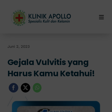
Skip
to
content
Togg
Navi
Home
Tentang Kami
Juni 2, 2023
Gejala Vulvitis yang
Layanan Kami
Harus Kamu Ketahui!
Info Klinik
Hubungi Kami