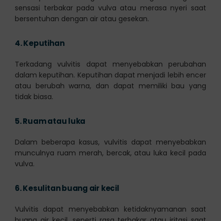
sensasi terbakar pada vulva atau merasa nyeri saat
bersentuhan dengan air atau gesekan.
4.
Keputihan
Terkadang vulvitis dapat menyebabkan perubahan
dalam keputihan. Keputihan dapat menjadi lebih encer
atau berubah warna, dan dapat memiliki bau yang
tidak biasa.
5.
Ruam atau luka
Dalam beberapa kasus, vulvitis dapat menyebabkan
munculnya ruam merah, bercak, atau luka kecil pada
vulva.
6.
Kesulitan buang air kecil
Vulvitis dapat menyebabkan ketidaknyamanan saat
buang air kecil, seperti rasa terbakar atau iritasi saat