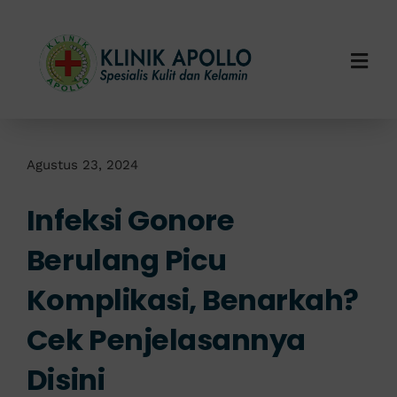
Skip
to
content
Togg
Navi
Home
Tentang Kami
Agustus 23, 2024
Infeksi Gonore
Layanan Kami
Berulang Picu
Info Klinik
Komplikasi, Benarkah?
Hubungi Kami
Cek Penjelasannya
Disini