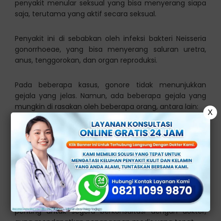
penyakit menular seksual yang bisa menyerang siapa
saja, terutama yang aktif secara seksual.
Penyakit ini di sebabkan oleh infeksi bakteri Neisseria
gonorrhoeae, yang bisa menyerang saluran uretra,
anus, tenggorokan, dan organ reproduksi.
Pada beberapa kasus, gonore tidak menunjukkan
gejala yang jelas. Namun, ada beberapa gejala yang
mungkin di rasakan oleh beberapa orang, antara lain:
X
Keluar cairan abnormal dari kemaluan atau
keputihan abnormal
Nyeri saat buang air kecil
Perdarahan di luar siklus menstruasi
Nyeri pada testis
Nyeri panggul
Jika mengalami gejala infeksi gonore tersebut, sangat
penting untuk segera berkonsultasi dengan dokter,