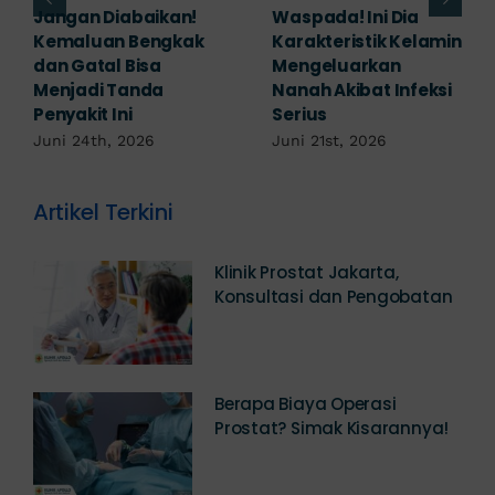
Banyak yang
Tampak Ringan,
Mengabaikan,
Waspada Ini Gejala
Padahal Habis
Kutil Kelamin yang
Berhubungan
Berbahaya!
Kemaluan Gatal Bisa
Juni 14th, 2026
Jadi Tanda IMS!
Juni 17th, 2026
Artikel Terkini
Klinik Prostat Jakarta,
Konsultasi dan Pengobatan
Berapa Biaya Operasi
Prostat? Simak Kisarannya!