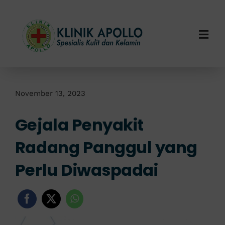
Skip
to
content
Togg
Navi
Home
Tentang Kami
November 13, 2023
Gejala Penyakit
Layanan Kami
Radang Panggul yang
Info Klinik
Perlu Diwaspadai
Hubungi Kami