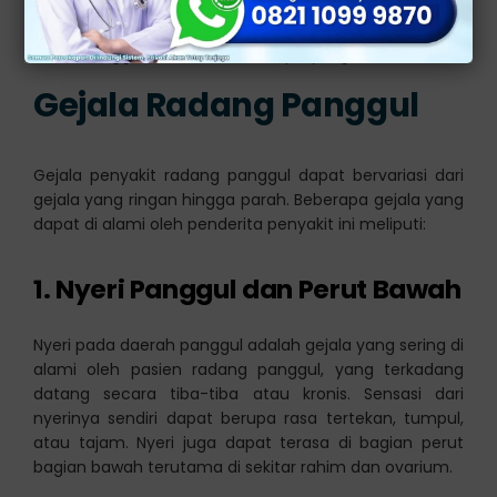
pengaman
Memiliki riwayat penyakit radang panggul
Menggunkan alat kontrasepsi yang tidak sesuai
Gejala Radang Panggul
Gejala penyakit radang panggul dapat bervariasi dari
gejala yang ringan hingga parah. Beberapa gejala yang
dapat di alami oleh penderita penyakit ini meliputi:
1. Nyeri Panggul dan Perut Bawah
Nyeri pada daerah panggul adalah gejala yang sering di
alami oleh pasien radang panggul, yang terkadang
datang secara tiba-tiba atau kronis. Sensasi dari
nyerinya sendiri dapat berupa rasa tertekan, tumpul,
atau tajam. Nyeri juga dapat terasa di bagian perut
bagian bawah terutama di sekitar rahim dan ovarium.