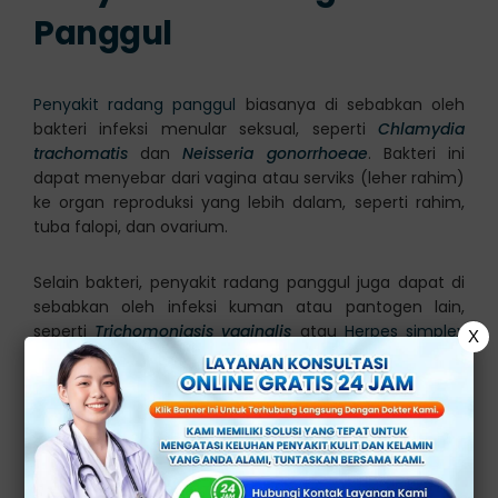
Panggul
Penyakit radang panggul
biasanya di sebabkan oleh
bakteri infeksi menular seksual, seperti
Chlamydia
trachomatis
dan
Neisseria gonorrhoeae
. Bakteri ini
dapat menyebar dari vagina atau serviks (leher rahim)
ke organ reproduksi yang lebih dalam, seperti rahim,
tuba falopi, dan ovarium.
Selain bakteri, penyakit radang panggul juga dapat di
sebabkan oleh infeksi kuman atau pantogen lain,
seperti
Trichomoniasis vaginalis
atau
Herpes simplex
X
virus 2
(HSV-2). Terdapat beberapa faktor yang dapat
meningkatkan risiko seseorang terkena penyakit
radang panggul, meliputi:
Memiliki banyak pasangan seksual
Berhubungan seksual tanpa menggunakan