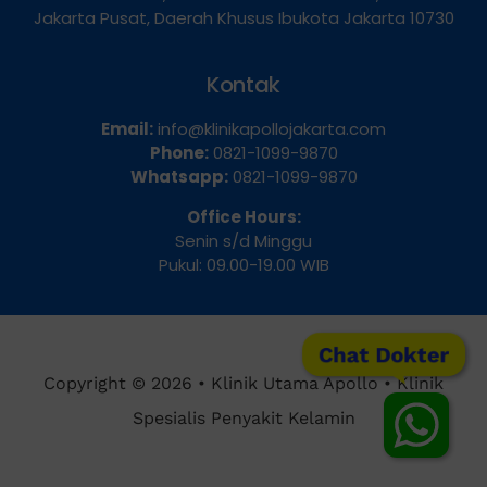
Dua Selatan, Kecamatan Sawah Besar, Kota
Jakarta Pusat, Daerah Khusus Ibukota Jakarta 10730
Kontak
Email:
info@klinikapollojakarta.com
Phone:
0821-1099-9870
Whatsapp:
0821-1099-9870
Office Hours:
Senin s/d Minggu
Pukul: 09.00-19.00 WIB
Chat Dokter
Copyright © 2026 • Klinik Utama Apollo • Klinik
Spesialis Penyakit Kelamin