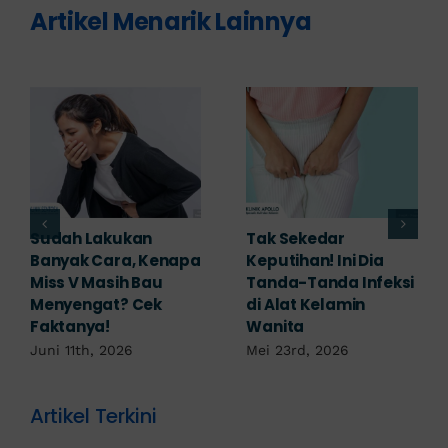
Artikel Menarik Lainnya
Adakah Cara Medis
5 Saran Dokter
untuk
Mengobati Vagina
Mengembalikan
Bengkak Akibat
Selaput Dara yang
Infeksi, Cek di Sini!
Robek? Ini Penjelasan
Mei 17th, 2026
Dokter!
Mei 18th, 2026
Artikel Terkini