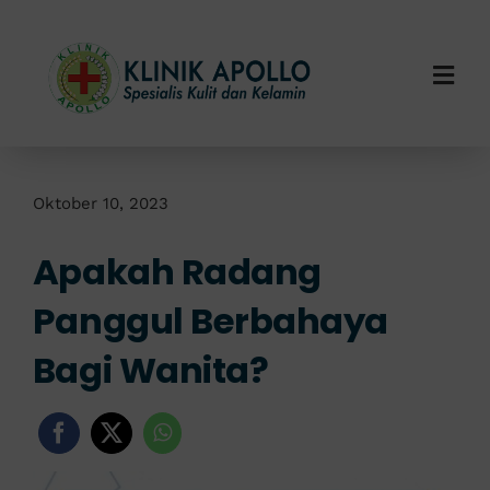
Skip
to
content
Togg
Navi
Home
Tentang Kami
Oktober 10, 2023
Apakah Radang
Layanan Kami
Panggul Berbahaya
Info Klinik
Bagi Wanita?
Hubungi Kami