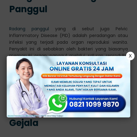
Panggul
Radang panggul
yang di sebut juga Pelvic
Inflammatory Disease (PID) adalah peradangan atau
infeksi yang terjadi pada organ reproduksi wanita.
Penyakit ini di sebabkan oleh bakteri yang biasanya
memasuki organ panggul melalui saluran reproduksi
X
wanita, seperti serviks (leher rahim).
Bakteri ini kemudian dapat menyebar dari serviks ke
organ-organ reproduksi dalam panggul, seperti rahim,
saluran tuba (tuba falopi), dan ovarium. Penyakit ini
adalah kondisi serius dan memerlukan perhatian medis
secepatnya.
Gejala