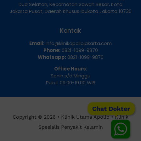
Dua Selatan, Kecamatan Sawah Besar, Kota
Jakarta Pusat, Daerah Khusus Ibukota Jakarta 10730
Kontak
Email:
info@klinikapollojakarta.com
Phone:
0821-1099-9870
Whatsapp:
0821-1099-9870
Office Hours:
Senin s/d Minggu
Pukul: 09.00-19.00 WIB
Chat Dokter
Copyright © 2026 • Klinik Utama Apollo • Klinik
Spesialis Penyakit Kelamin