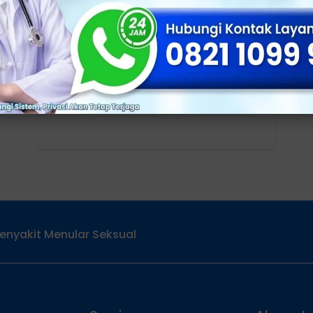
Kenali Faktor Risikonya
Klinik Apollo, Jakarta - Penyebab prostat
pada pria sering kali menjadi pertanyaan,
terutama ketika mulai muncul keluhan
seperti sering buang air
enyakit Menular Seksual
Services
Alamat