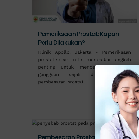
Pemeriksaan Prostat: Kapan
Perlu Dilakukan?
Klinik Apollo, Jakarta - Pemeriksaan
prostat secara rutin, merupakan langkah
penting untuk mendeteksi berbagai
gangguan sejak dini, termasuk
pembesaran prostat,
Pembesaran Prostat: Gejala,