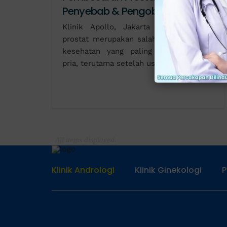
Penyebab & Pengobatan
Klinik Apollo, Jakarta - Pembesaran
prostat merupakan salah satu gangguan
kesehatan yang paling sering dialami
pria, terutama setelah usia 50
Klinik Andrologi
Klinik Ginekologi
P