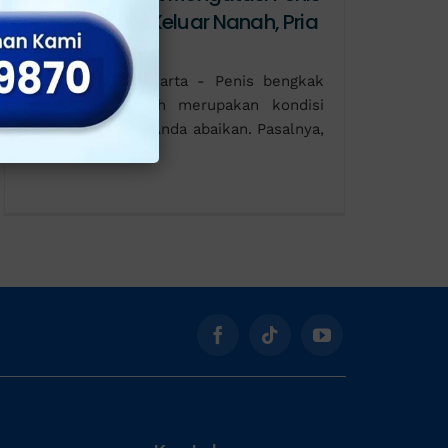
Bengkak dan Keluar Nanah, Pria
Wajib Tahu!
Klinik Apollo, Jakarta - Penis bengkak
dan keluar nanah merupakan kondisi
yang tidak boleh Anda abaikan. Pasalnya,
gejala ini sering
Kontak