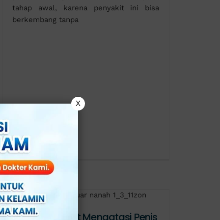
tahap awal, karena penyakit ini bisa
berkembang tanpa
X
Langkah Tepat Mengatasi Penis