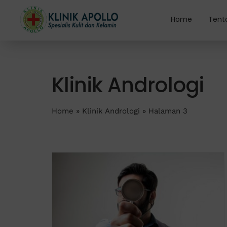
Skip
to
Home
Tent
content
Klinik Andrologi
Home
»
Klinik Andrologi
»
Halaman 3