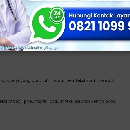
atkan risiko komplikasi kehamilan.
lasenta menutupi pembukaan serviks), plasenta akreta
ahim), persalinan prematur, atau infeksi pada bayi yang
kan, bayi yang baru lahir dapat terinfeksi saat melewati
nfeksi mata), pneumonia, atau infeksi saluran kemih pada