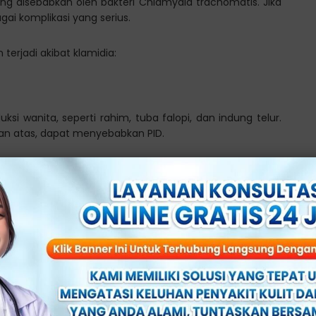
ang disebabkan oleh bakteri Chlamydia trachomatis. Jika
ai komplikasi yang serius.
terjadi akibat klamidia:
ksi wanita, seperti rahim, tuba falopi, dan indung telur.
gian atas, dapat menyebabkan PID.
 kelainan menstruasi, infertilitas (ketidaksuburan), dan
him), yang dapat mengancam nyawa.
merusak saluran tuba falopi pada wanita, sehingga
rmanen.
dan pembuahan, dan pada akhirnya dapat menyebabkan