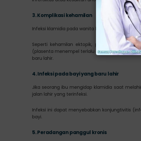
3.
Komplikasi kehamilan
Infeksi klamidia pada wanita hamil dapat meningk
Seperti kehamilan ektopik, plasenta previa (p
(plasenta menempel terlalu dalam pada dinding r
baru lahir.
4.
Infeksi pada bayi yang baru lahir
Jika seorang ibu mengidap klamidia saat melahir
jalan lahir yang terinfeksi.
Infeksi ini dapat menyebabkan konjungtivitis (i
bayi.
5.
Peradangan panggul kronis