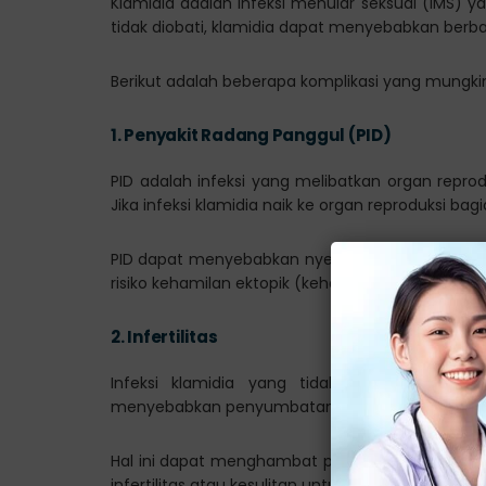
Klamidia adalah infeksi menular seksual (IMS) y
tidak diobati, klamidia dapat menyebabkan berbag
Berikut adalah beberapa komplikasi yang mungkin 
1.
Penyakit Radang Panggul (PID)
PID adalah infeksi yang melibatkan organ reprodu
Jika infeksi klamidia naik ke organ reproduksi ba
PID dapat menyebabkan nyeri panggul yang parah,
risiko kehamilan ektopik (kehamilan di luar ra
2.
Infertilitas
Infeksi klamidia yang tidak diobati dapat 
menyebabkan penyumbatan atau kerusakan pe
Hal ini dapat menghambat perjalanan sperma 
infertilitas atau kesulitan untuk hamil.