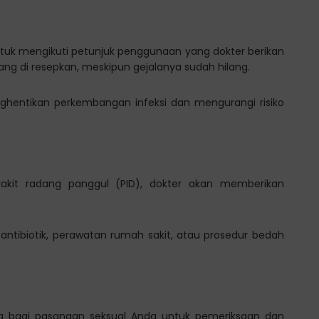
untuk mengikuti petunjuk penggunaan yang dokter berikan
ng di resepkan, meskipun gejalanya sudah hilang.
entikan perkembangan infeksi dan mengurangi risiko
yakit radang panggul (PID), dokter akan memberikan
ntibiotik, perawatan rumah sakit, atau prosedur bedah
ing bagi pasangan seksual Anda untuk pemeriksaan dan