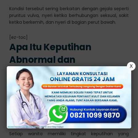
Kondisi tersebut sering berkaitan dengan gejala seperti
pruritus vulva, nyeri ketika berhubungan seksual, sakit
ketika berkemih, dan nyeri di bagian perut bawah.
[ez-toc]
Apa Itu Keputihan
Abnormal dan
X
Bagaimana Cara
Mengatasi Kondisinya?
Keputihan abnormal mengacu pada perubahan dalam
keputihan wanita yang dianggap tidak normal atau
berbeda dari keputihan yang biasa dialami.
Setiap wanita memiliki tingkat keputihan yang