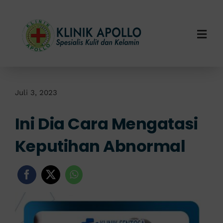
Skip
to
content
Togg
Navi
Home
Tentang Kami
Juli 3, 2023
Ini Dia Cara Mengatasi
Layanan Kami
Keputihan Abnormal
Info Klinik
Hubungi Kami