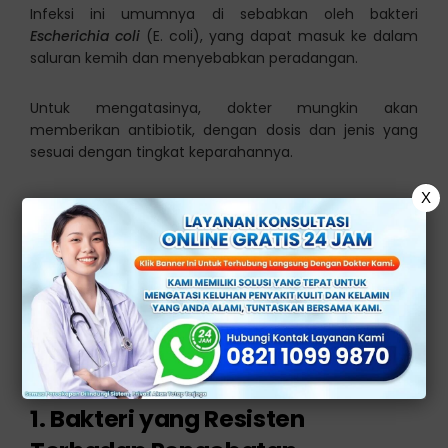
Infeksi ini umumnya di sebabkan oleh bakteri
Escherichia coli
(E. coli), yang dapat masuk ke dalam
saluran kemih dan menyebabkan peradangan.
Untuk mengatasinya, dokter mungkin akan
memberikan antibiotik, dengan dosis dan jenis yang
sesuai dengan tingkat keparahannya.
X
Faktor Penyebab ISK
Menahun
Meskipun dapat diobati, infeksi saluran kemih dapat
kambuh. Berikut adalah beberapa faktor yang dapat
meningkatkan risiko ISK menahun, antara lain:
1. Bakteri yang Resisten