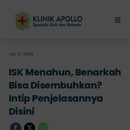
Skip
to
content
Togg
Navi
Home
Tentang Kami
Juli 8, 2024
ISK Menahun, Benarkah
Layanan Kami
Bisa Disembuhkan?
Info Klinik
Intip Penjelasannya
Hubungi Kami
Disini