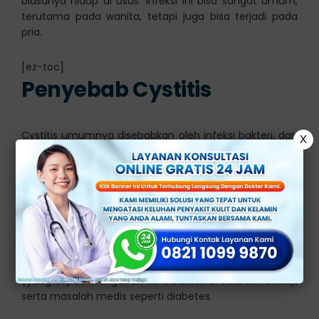
biasanya hidup di usus. Infeksi ini bisa sangat umum,
terutama pada wanita, tetapi juga bisa terjadi pada
pria.
[ez-toc]
Penyebab Cystitis
Cystitis umumnya disebabkan oleh infeksi bakteri, dan
X
bakteri E. coli adalah penyebab utama. Infeksi ini terjadi
ketika bakteri masuk ke kandung kemih melalui uretra
(saluran yang menghubungkan kandung kemih
dengan luar tubuh).
Faktor-faktor yang dapat meningkatkan risiko terkena
cystitis meliputi hubungan seksual, penggunaan alat
kontrasepsi seperti diafragma atau spons, menopause
(yang dapat mengubah flora bakteri di saluran kemih),
serta masalah medis seperti diabetes.