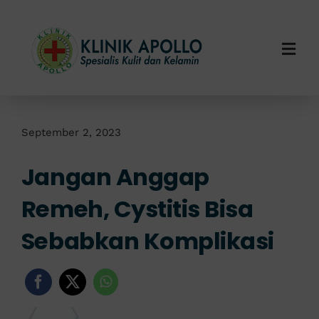
Skip
to
content
Togg
Navi
Home
Tentang Kami
September 2, 2023
Jangan Anggap
Layanan Kami
Remeh, Cystitis Bisa
Info Klinik
Sebabkan Komplikasi
Hubungi Kami