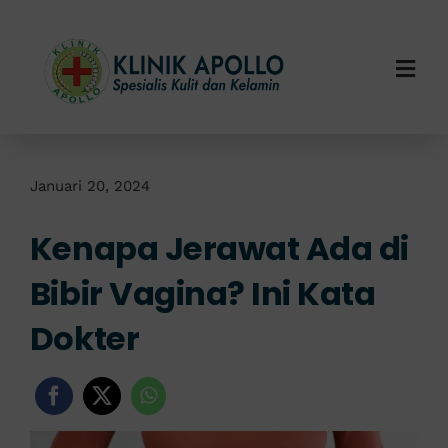
Skip
to
content
Togg
Navi
Home
Tentang Kami
Januari 20, 2024
Kenapa Jerawat Ada di
Layanan Kami
Bibir Vagina? Ini Kata
Info Klinik
Dokter
Hubungi Kami