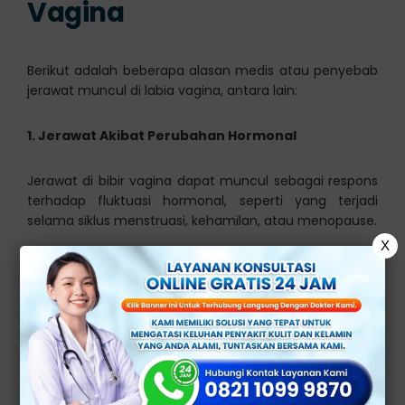
Vagina
Berikut adalah beberapa alasan medis atau penyebab
jerawat muncul di labia vagina, antara lain:
1. Jerawat Akibat Perubahan Hormonal
Jerawat di bibir vagina dapat muncul sebagai respons
terhadap fluktuasi hormonal, seperti yang terjadi
selama siklus menstruasi, kehamilan, atau menopause.
X
2. Folikulitis
Folikulitis adalah peradangan folikel rambut yang bisa
menyebabkan pembentukan benjolan merah,
termasuk di area genital.
3. Iritasi Kulit