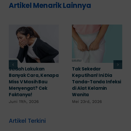
Artikel Menarik Lainnya
Adakah Cara Medis
5 Saran Dokter
untuk
Mengobati Vagina
Mengembalikan
Bengkak Akibat
Selaput Dara yang
Infeksi, Cek di Sini!
Robek? Ini Penjelasan
Mei 17th, 2026
Dokter!
Mei 18th, 2026
Artikel Terkini