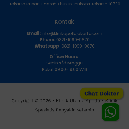
Dua Selatan, Kecamatan Sawah Besar, Kota
Jakarta Pusat, Daerah Khusus Ibukota Jakarta 10730
Kontak
Email:
info@klinikapollojakarta.com
Phone:
0821-1099-9870
Whatsapp:
0821-1099-9870
Office Hours:
Senin s/d Minggu
Pukul: 09.00-19.00 WIB
Chat Dokter
Copyright © 2026 • Klinik Utama Apollo • Klinik
Spesialis Penyakit Kelamin