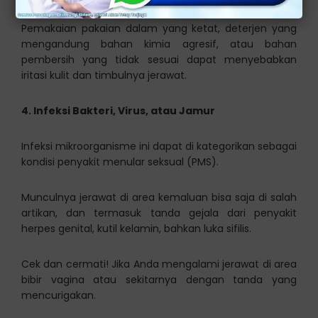
Pemakaian pakaian dalam yang ketat, deterjen yang
mengandung bahan kimia agresif, atau bahan
pembersih yang tidak sesuai dapat menyebabkan
iritasi kulit dan timbulnya jerawat.
4. Infeksi Bakteri
, Virus,
atau Jamur
Infeksi mikroorganisme ini dapat di kategorikan sebagai
kondisi penyakit menular seksual (PMS).
Munculnya jerawat di area kemaluan bisa saja di salah
artikan, dan termasuk tanda gejala dari penyakit
herpes genital, kutil kelamin, bahkan luka sifilis.
Cek dan cermati! Jika Anda mengalami jerawat di area
bibir vagina atau sekitarnya dengan tanda yang
mencurigakan.