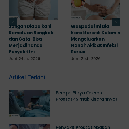
Banyak yang
Tampak Ringan,
Mengabaikan,
Waspada Ini Gejala
Padahal Habis
Kutil Kelamin yang
Berhubungan
Berbahaya!
Kemaluan Gatal Bisa
Juni 14th, 2026
Jadi Tanda IMS!
Juni 17th, 2026
Artikel Terkini
Berapa Biaya Operasi
Prostat? Simak Kisarannya!