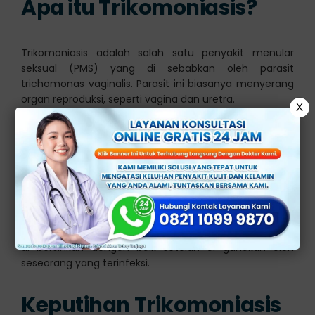
Apa itu Trikomoniasis?
Trikomoniasis adalah salah satu penyakit menular
seksual (PMS) yang di sebabkan oleh parasit
trichomonas vaginalis. Parasit ini biasanya menyerang
organ reproduksi, seperti vagina dan uretra.
X
Penyebab
Infeksi ini di tularkan melalui kontak seksual, baik
vaginal atau anal dengan seseorang yang sudah
terinfeksi. Selain itu, trikomonisis juga dapat menyebar
melalui penggunaan bersama alat seksual yang tidak
di bersihkan dengan baik setelah di gunakan oleh
seseorang yang terinfeksi.
Keputihan Trikomoniasis