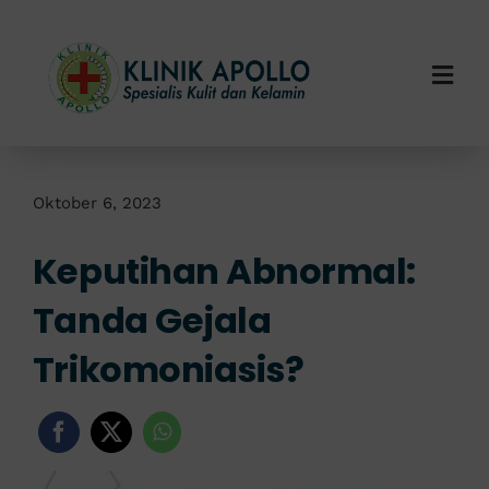
Skip
to
content
Togg
Navi
Home
Tentang Kami
Oktober 6, 2023
Keputihan Abnormal:
Layanan Kami
Tanda Gejala
Info Klinik
Trikomoniasis?
Hubungi Kami