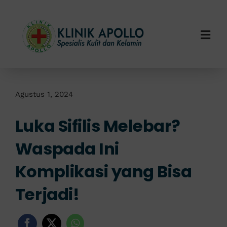
Skip
to
content
Togg
Navi
Home
Tentang Kami
Agustus 1, 2024
Luka Sifilis Melebar?
Layanan Kami
Waspada Ini
Info Klinik
Komplikasi yang Bisa
Hubungi Kami
Terjadi!