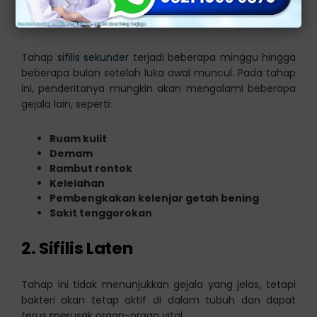
1. Sifilis Sekunder
Tahap
sifilis sekunder
terjadi beberapa minggu hingga
beberapa bulan setelah luka awal muncul. Pada tahap
ini, penderitanya mungkin akan mengalami beberapa
gejala lain, seperti:
Ruam kulit
Demam
Rambut rontok
Kelelahan
Pembengkakan kelenjar getah bening
Sakit tenggorokan
2. Sifilis Laten
Tahap ini tidak menunjukkan gejala yang jelas, tetapi
bakteri akan tetap aktif di dalam tubuh dan dapat
terus merusak organ-organ vital.