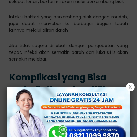
selaput lendir, bakteri ini akan mulai berkembang biak.
Infeksi bakteri yang berkembang biak dengan mudah,
juga dapat menyebar ke berbagai bagian tubuh
lainnya melalui aliran darah.
Jika tidak segera di obati dengan pengobatan yang
tepat, infeksi akan semakin parah dan luka siflis akan
semakin melebar.
Komplikasi yang Bisa
Terjadi Jika Luka Sifilis
X
Melebar
Luka sifilis yang terus menerus membesar, dapat
menyebabkan berbagai komplikasi serius, antara lain: