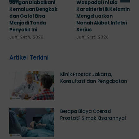
Banyak yang
Tampak Ringan,
Mengabaikan,
Waspada Ini Gejala
Padahal Habis
Kutil Kelamin yang
Berhubungan
Berbahaya!
Kemaluan Gatal Bisa
Juni 14th, 2026
Jadi Tanda IMS!
Juni 17th, 2026
Artikel Terkini
Klinik Prostat Jakarta,
Konsultasi dan Pengobatan
Berapa Biaya Operasi
Prostat? Simak Kisarannya!