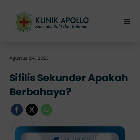
Skip
to
content
Togg
Navi
Home
Tentang Kami
Agustus 24, 2023
Sifilis Sekunder Apakah
Layanan Kami
Berbahaya?
Info Klinik
Hubungi Kami