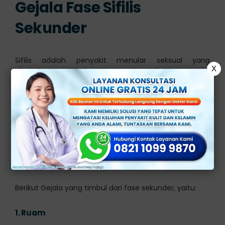
Gejala Fase Sifilis
Sekunder
Sifilis adalah penyakit menular seksual yang
X
disebabkan oleh bakteri Treponema pallidum. Penyakit
ini berkembang dalam beberapa tahap, dan salah
satunya adalah sifilis sekunder.
Sifilis sekunder terjadi beberapa minggu hingga
beberapa bulan setelah infeksi awal dan dapat
menyebabkan gejala yang lebih bervariasi dan
melibatkan organ tubuh yang lebih luas daripada
tahap sifilis primer.
Berikut Gejala yang timbul dari fase sekunder, yaitu:
1.
Ruam