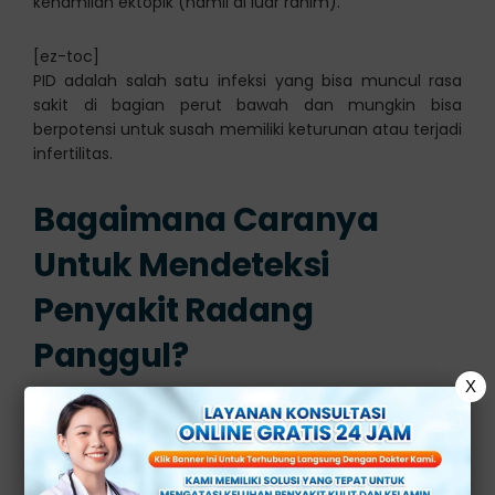
kehamilan ektopik (hamil di luar rahim).
[ez-toc]
PID adalah salah satu infeksi yang bisa muncul rasa
sakit di bagian perut bawah dan mungkin bisa
berpotensi untuk susah memiliki keturunan atau terjadi
infertilitas.
Bagaimana Caranya
Untuk Mendeteksi
Penyakit Radang
Panggul?
X
Radang panggul (pelvic inflammatory disease atau
PID) adalah kondisi medis yang mengacu pada
peradangan yang terjadi pada organ reproduksi wanita,