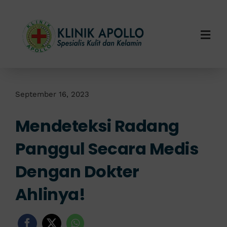
Skip
to
content
Togg
Navi
Home
Tentang Kami
September 16, 2023
Mendeteksi Radang
Layanan Kami
Panggul Secara Medis
Info Klinik
Dengan Dokter
Hubungi Kami
Ahlinya!