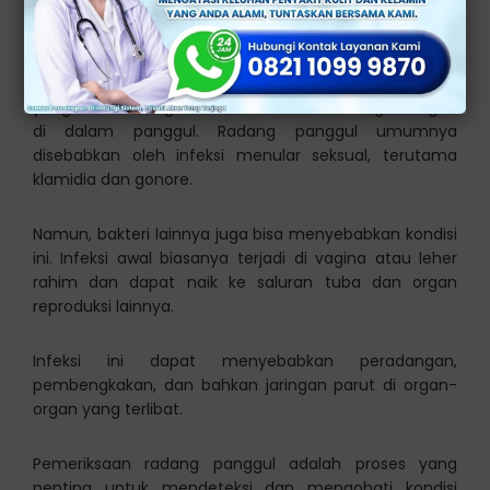
termasuk rahim (uterus), indung telur (ovarium), dan
saluran tuba (fallopian tube).
Kondisi ini biasanya disebabkan oleh infeksi bakteri
yang naik dari vagina atau leher rahim ke organ-organ
di dalam panggul. Radang panggul umumnya
disebabkan oleh infeksi menular seksual, terutama
klamidia dan gonore.
Namun, bakteri lainnya juga bisa menyebabkan kondisi
ini. Infeksi awal biasanya terjadi di vagina atau leher
rahim dan dapat naik ke saluran tuba dan organ
reproduksi lainnya.
Infeksi ini dapat menyebabkan peradangan,
pembengkakan, dan bahkan jaringan parut di organ-
organ yang terlibat.
Pemeriksaan radang panggul adalah proses yang
penting untuk mendeteksi dan mengobati kondisi