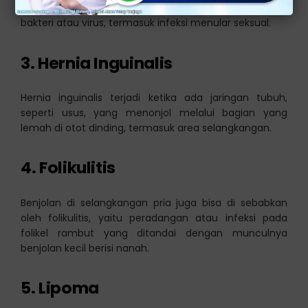
karena tubuh sedang melawan infeksi, seperti infeksi
bakteri atau virus, termasuk infeksi menular seksual.
3. Hernia Inguinalis
Hernia inguinalis terjadi ketika ada jaringan tubuh,
seperti usus, yang menonjol melalui bagian yang
lemah di otot dinding, termasuk area selangkangan.
4. Folikulitis
Benjolan di selangkangan pria juga bisa di sebabkan
oleh folikulitis, yaitu peradangan atau infeksi pada
folikel rambut yang ditandai dengan munculnya
benjolan kecil berisi nanah.
5. Lipoma