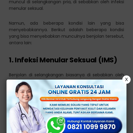
muncul di selangkangan pria, di sebabkan oleh infeksi
menular seksual.
Namun, ada beberapa kondisi lain yang bisa
menyebabkannya. Berikut adalah beberapa kondisi
yang bisa menyebabkan munculnya benjolan tersebut,
antara lain:
1. Infeksi Menular Seksual (IMS)
Benjolan di selangkangan biasanya di sebabkan oleh
X
beberapa jenis IMS, seperti
herpes genital
, sifilis, atau
kutil kelamin.
2. Pembengkakan Kelenjar
Getah Bening
Pembengkakan kelenjar getah bening bisa terjadi