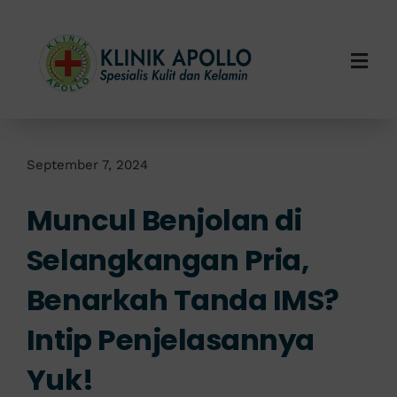
Skip
to
content
Togg
Navi
Home
Tentang Kami
September 7, 2024
Muncul Benjolan di
Layanan Kami
Selangkangan Pria,
Info Klinik
Benarkah Tanda IMS?
Hubungi Kami
Intip Penjelasannya
Yuk!