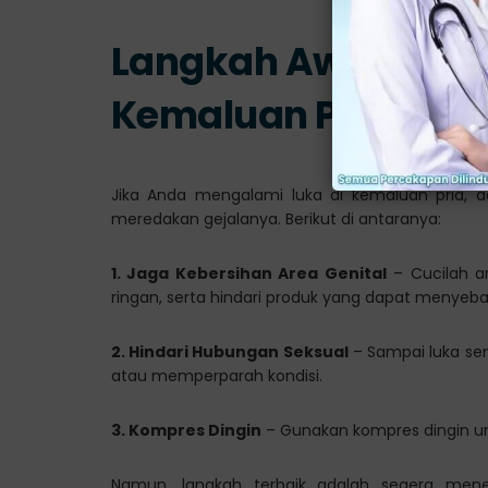
Langkah Awal untuk
Kemaluan Pria
Jika Anda mengalami luka di kemaluan pria, a
meredakan gejalanya. Berikut di antaranya:
1. Jaga Kebersihan Area Genital
– Cucilah a
ringan, serta hindari produk yang dapat menyebab
2. Hindari Hubungan Seksual
– Sampai luka se
atau memperparah kondisi.
3. Kompres Dingin
– Gunakan kompres dingin un
Namun, langkah terbaik adalah segera men