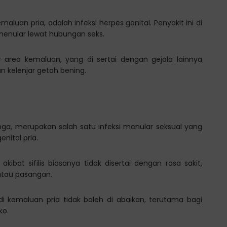
luan pria, adalah infeksi herpes genital. Penyakit ini di
menular lewat hubungan seks.
r area kemaluan, yang di sertai dengan gejala lainnya
n kelenjar getah bening.
 singa, merupakan salah satu infeksi menular seksual yang
nital pria.
ibat sifilis biasanya tidak disertai dengan rasa sakit,
atau pasangan.
 kemaluan pria tidak boleh di abaikan, terutama bagi
ko.