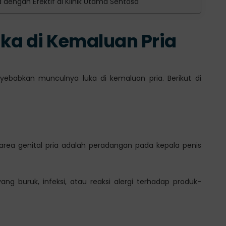
dengan Efektif di Klinik Utama Sentosa
a di Kemaluan Pria
babkan munculnya luka di kemaluan pria. Berikut di
area genital pria adalah peradangan pada kepala penis
yang buruk, infeksi, atau reaksi alergi terhadap produk-