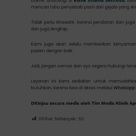
Dokter andrologi di
Klinik Utama Sentosa
, bi
mencari tahu penyebab pasti dari gejala yang An
Tidak perlu khawatir, karena peralatan dan juga
dan juga lengkap.
Kami juga akan selalu memberikan kenyaman
pasien dengan baik.
Jadi, jangan cemas dan ayo segera hubungi ten
Layanan ini kami sediakan untuk memudahka
butuhkan, karena bisa di akses melalui
Whatsapp
Ditinjau secara medis oleh Tim Medis Klinik Ap
Dilihat Sebanyak:
52