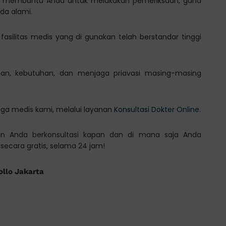
sa membantu Anda untuk melakukan pemeriksaan, guna
da alami.
 fasilitas medis yang di gunakan telah berstandar tinggi
an, kebutuhan, dan menjaga priavasi masing-masing
aga medis kami, melalui layanan
Konsultasi Dokter Online
.
n Anda berkonsultasi kapan dan di mana saja Anda
secara gratis, selama 24 jam!
ollo Jakarta