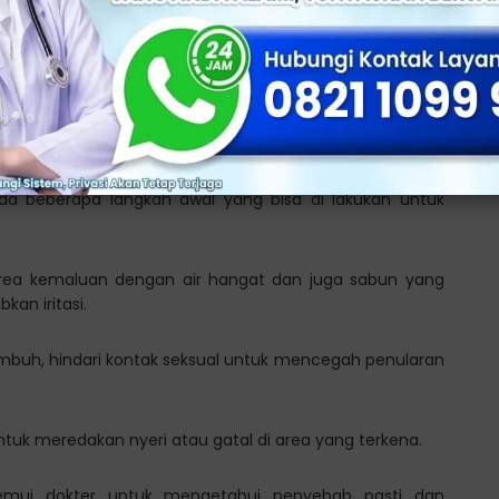
 Mengatasi Luka di
da beberapa langkah awal yang bisa di lakukan untuk
rea kemaluan dengan air hangat dan juga sabun yang
kan iritasi.
mbuh, hindari kontak seksual untuk mencegah penularan
tuk meredakan nyeri atau gatal di area yang terkena.
emui dokter untuk mengetahui penyebab pasti dan