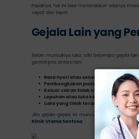
Pasalnya, hal ini bisa menandakan adanya mas
cepat dan tepat.
Gejala Lain yang P
Selain munculnya luka, ada beberapa gejala lai
genital pria, antara lain:
Rasa nyeri atau sensasi perih saat kenc
Pembengkakan pada kelenjar getah ben
Keluar cairan tidak normal dari penis, 
Lepuhan atau luka kecil yang sulit sem
Luka yang tidak terasa sakit (luka sifilis
Jika gejala-gejala ini muncul, segeralah konsu
Klinik Utama Sentosa
.