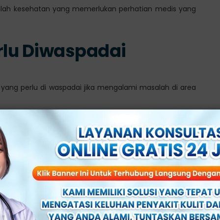
alah kesehatan yang memerlukan perhatian medis yang
erlu Diwaspadai
n yang perlu di waspadai jika mengalami masalah di area
ing
ing di area selangkangan
yang disertai dengan bau tidak sedap
buh
)
ltasikan dengan dokter spesialis yang berpengalaman di