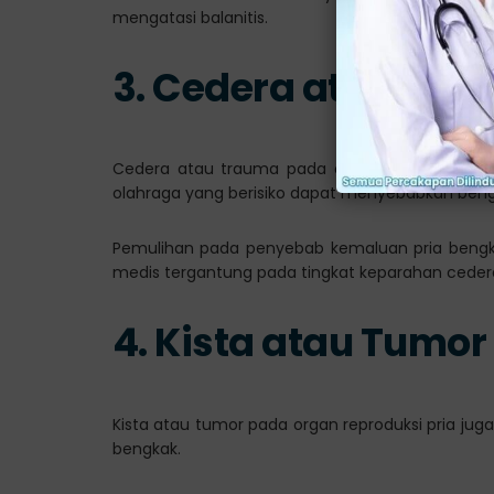
mengatasi balanitis.
3. Cedera atau Tra
Cedera atau trauma pada organ intim pria, baik
olahraga yang berisiko dapat menyebabkan ben
Pemulihan pada penyebab kemaluan pria bengk
medis tergantung pada tingkat keparahan ceder
4
. Kista atau Tumor
Kista atau tumor pada organ reproduksi pria ju
bengkak.