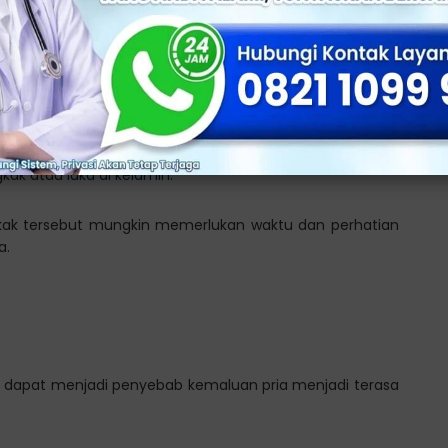
uma
 akibat aktivitas seksual yang kasar, kecelakaan, atau
gkak atau
luka di kelamin.
ak tersebut mungkin memerlukan waktu dan perhatian
a.
ga dapat menjadi penyebab kemaluan pria menjadi terasa