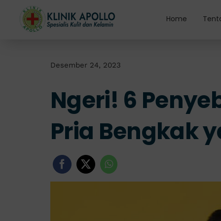
Skip
to
Home
Tent
content
Desember 24, 2023
Ngeri! 6 Peny
Pria Bengkak 