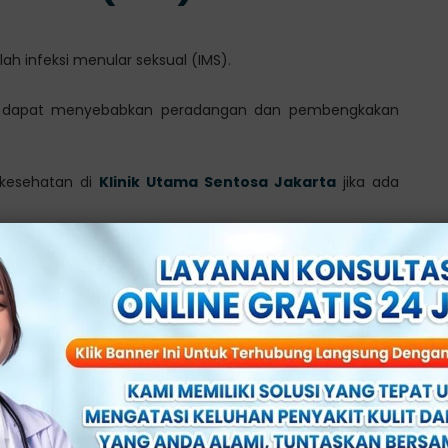
h infeksi menular seksual (IMS).
rpes dapat menyebabkan peradangan dan pembengkakan
l kesehatan di
Klinik Utama Sentosa Jakarta
jika ada
 dan bisa menjadi penyebab pembengkakan.
 jamur, iritasi, atau alergi.
erawatan yang tepat dapat membantu mencegah dan