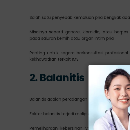
Salah satu penyebab kemaluan pria bengkak adala
Misalnya seperti gonore, klamidia, atau he
pada saluran kemih atau organ intim pria.
Penting untuk segera berkonsultasi profesiona
kekhawatiran terkait IMS.
2. Balanitis
Balanitis adalah peradangan pada kepala penis
Faktor balanitis terjadi meliputi infeksi bakteri atau
Pemeliharaan kebersihan yang baik dan p