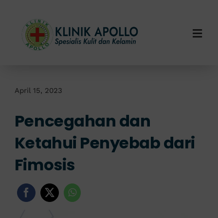
Skip
to
content
Togg
Navi
Home
Tentang Kami
April 15, 2023
Pencegahan dan
Layanan Kami
Ketahui Penyebab dari
Info Klinik
Fimosis
Hubungi Kami