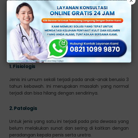
X
Penyakit Fimosis
Kulup yang menempel pada kepala penis bisa di
bedakan berdasarkan kondisinya. Terbagi menjadi 2
jenis, yakni fisiologis dan patologis berikut
penjelasannya
1.
Fisiologis
Jenis ini umum sekali terjadi pada anak-anak berusia 3
tahun kebawah. Ini merupakan masalah yang normal
terjadi dan bisa hilang dengan sendirinya.
2.
Patologis
Untuk jenis yang satu ini terjadi pada pria dewasa yang
belum melakukan sunat dan sering di kaitkan dengan
peradangan kepala penis serta uretra.