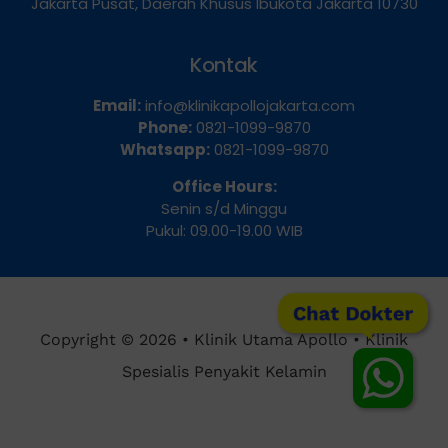
Jakarta Pusat, Daerah Khusus Ibukota Jakarta 10730
Kontak
Email:
info@klinikapollojakarta.com
Phone:
0821-1099-9870
Whatsapp:
0821-1099-9870
Office Hours:
Senin s/d Minggu
Pukul: 09.00-19.00 WIB
Chat Dokter
Copyright © 2026 • Klinik Utama Apollo • Klinik
Spesialis Penyakit Kelamin