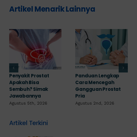
Artikel Menarik Lainnya
Lengkap
7 Komplikasi Prostat
Obat Penyak
cegah
yang Perlu
Prostat: Pili
Prostat
Diwaspadai Sejak Dini
Terapi Sesua
Diagnosis
Agustus 1st, 2026
, 2026
Juli 23rd, 202
Artikel Terkini