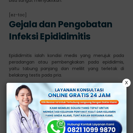
bisa sangat menyakitkan.
[ez-toc]
Gejala dan Pengobatan
Infeksi Epididimitis
Epididimitis ialah kondisi medis yang merujuk pada
peradangan atau pembengkakan pada epididimis,
yaitu tabung panjang dan melilit yang terletak di
belakang testis pada pria.
X
Epididimis juga mempunyai peran penting dalam
menyimpan dan mengangkut sperma. Kondisi
tersebut seringkali pemicunya berasal dari infeksi
bakteri, dan bisa sangat menyakitkan.
Epididimitis biasanya juga disebabkan oleh infeksi
bakteri. Bakteri ini bisa masuk ke epididimis atau