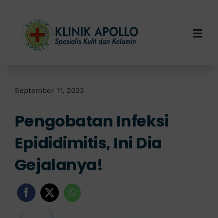
Skip
to
content
Togg
Navi
Home
Tentang Kami
September 11, 2023
Pengobatan Infeksi
Layanan Kami
Epididimitis, Ini Dia
Info Klinik
Gejalanya!
Hubungi Kami