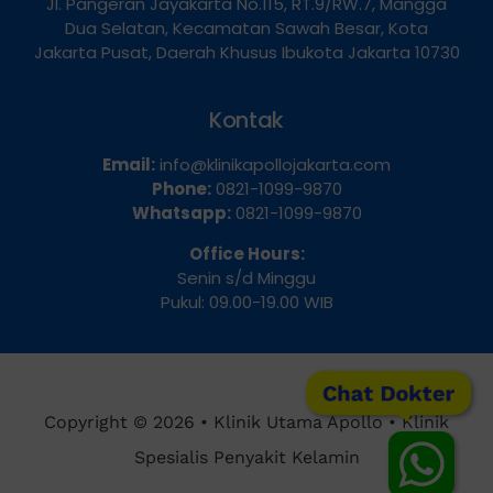
Jl. Pangeran Jayakarta No.115, RT.9/RW.7, Mangga
Dua Selatan, Kecamatan Sawah Besar, Kota
Jakarta Pusat, Daerah Khusus Ibukota Jakarta 10730
Kontak
Email:
info@klinikapollojakarta.com
Phone:
0821-1099-9870
Whatsapp:
0821-1099-9870
Office Hours:
Senin s/d Minggu
Pukul: 09.00-19.00 WIB
Chat Dokter
Copyright © 2026 • Klinik Utama Apollo • Klinik
Spesialis Penyakit Kelamin