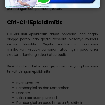
saluran yang terhubung dapat menyebabkan
peradangan dan pembengkakan.
Ciri-Ciri Epididimitis
Ciri-ciri dari epididimitis dapat bervariasi dari ringan
hingga parah, dan gejala tersebut biasanya muncul
secara tiba-tiba. Gejala epididimitis umumnya
melibatkan ketidaknyamanan atau nyeri pada area
skrotum (kantung zakar) atau testis.
Berikut adalah beberapa gejala umum yang biasanya
terkait dengan epididimitis:
Nyeri Skrotum
Pembengkakan dan Kemerahan
Demam
Sakit saat Buang Air Kecil
Pembengkakan pada Lintasan Epididimis