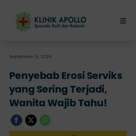
Skip
to
content
Togg
Navi
Home
Tentang Kami
September 5, 2024
Penyebab Erosi Serviks
Layanan Kami
yang Sering Terjadi,
Info Klinik
Wanita Wajib Tahu!
Hubungi Kami