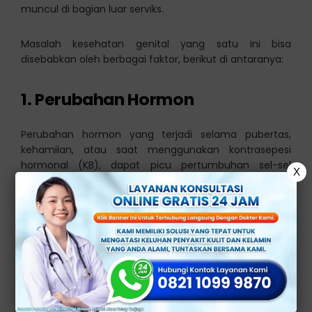
muncul di bagian luar serviks.
Masalah kesehatan genital yang satu ini bisa
disebabkan oleh berbagai faktor, berikut di antaranya:
1. Perubahan Hormon
Perubahan hormon yang terjadi selama pubertas,
kehamilan, atau saat menggunakan kontrasepesi
hormonal (KB), dapat picu pertumbuhan sel-sel
X
kelenjar yang abnormal.
2. Menopause
Meski jarang, penurunan hormon estrogen setelah
menopause juga dapat menjadi penyebab erosi
serviks.