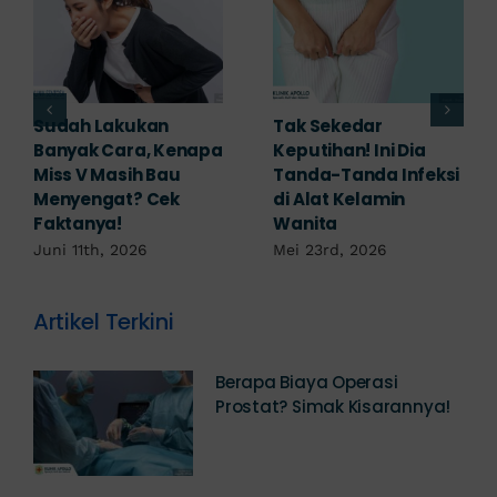
Adakah Cara Medis
5 Saran Dokter
untuk
Mengobati Vagina
Mengembalikan
Bengkak Akibat
Selaput Dara yang
Infeksi, Cek di Sini!
Robek? Ini Penjelasan
Mei 17th, 2026
Dokter!
Mei 18th, 2026
Artikel Terkini
Berapa Biaya Operasi
Prostat? Simak Kisarannya!