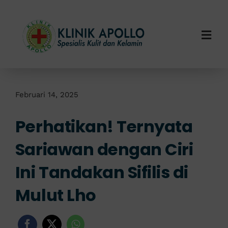
Skip
to
content
Togg
Navi
Home
Tentang Kami
Februari 14, 2025
Perhatikan! Ternyata
Layanan Kami
Sariawan dengan Ciri
Info Klinik
Ini Tandakan Sifilis di
Hubungi Kami
Mulut Lho