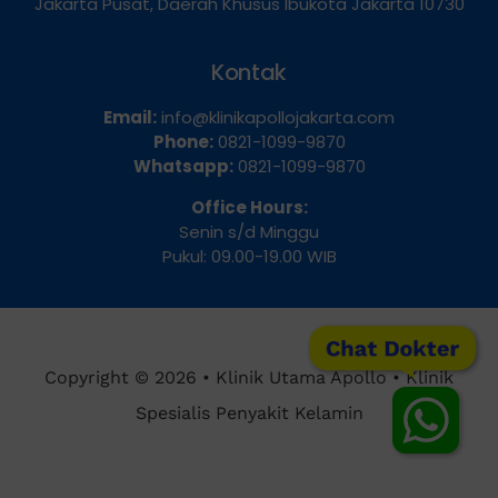
Dua Selatan, Kecamatan Sawah Besar, Kota
Jakarta Pusat, Daerah Khusus Ibukota Jakarta 10730
Kontak
Email:
info@klinikapollojakarta.com
Phone:
0821-1099-9870
Whatsapp:
0821-1099-9870
Office Hours:
Senin s/d Minggu
Pukul: 09.00-19.00 WIB
Chat Dokter
Copyright © 2026 • Klinik Utama Apollo • Klinik
Spesialis Penyakit Kelamin