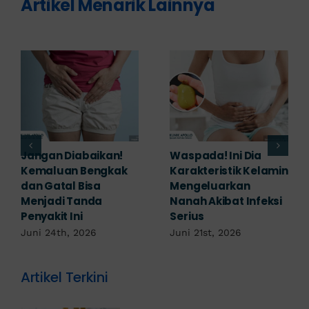
Artikel Menarik Lainnya
Banyak yang
Tampak Ringan,
Mengabaikan,
Waspada Ini Gejala
Padahal Habis
Kutil Kelamin yang
Berhubungan
Berbahaya!
Kemaluan Gatal Bisa
Juni 14th, 2026
Jadi Tanda IMS!
Juni 17th, 2026
Artikel Terkini