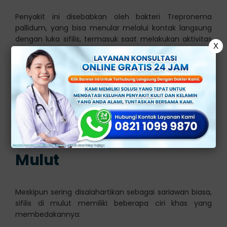
Penyakit ini disebabkan oleh bakteri Trepronema
pallidum, yang bisa menular melalui kontak langsung
dengan luka sifilis, termasuk saat melakukan aktivitas
X
oral.
Sifilis di mulut biasanya terjadi pada tahap primer, di
mana muncul luka terbuka (chancre) yang tidak
terasa sakit di area mulut, bibir, lidah, atau
tenggorokan.
Ciri-Ciri Infeksi Sifilis di
Mulut
Meskipun sering disalahartikan sebagai sariawan biasa,
sifilis di mulut memiliki beberapa ciri khas yang
membedakannya: