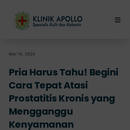
Skip
to
content
Togg
Navi
Home
Tentang Kami
Mei 14, 2025
Pria Harus Tahu! Begini
Layanan Kami
Cara Tepat Atasi
Info Klinik
Prostatitis Kronis yang
Hubungi Kami
Mengganggu
Kenyamanan