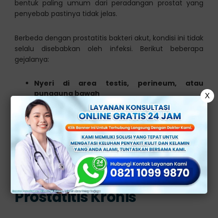
bentuk paling umum dari peradangan prostat yang
penyebab pastinya tidak jelas.
Berbeda dengan prostatitis bakteri akut, kondisi ini tidak
selalu disebabkan oleh infeksi. Berikut beberapa
gejalanya:
Nyeri di area testis, perineum, atau
punggung bawah
X
Rasa tidak nyaman saat atau setelah
ejakulasi
Sering buang air kecil
Rasa tidak tuntas saat buang air kecil
Gangguan kualitas hidup secara
keseluruhan
Cara Tepat mengatasi
Prostatitis Kronis