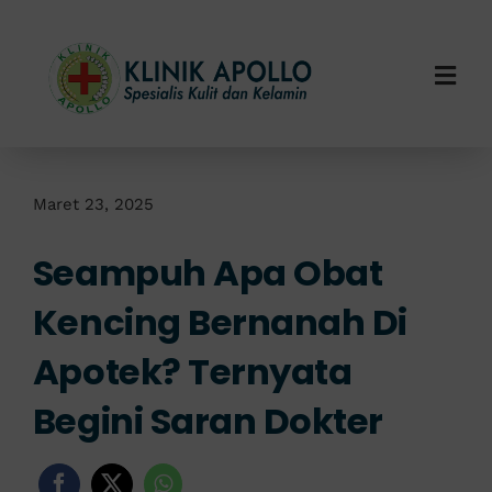
Skip
to
content
Togg
Navi
Home
Tentang Kami
Maret 23, 2025
Seampuh Apa Obat
Layanan Kami
Kencing Bernanah Di
Info Klinik
Apotek? Ternyata
Hubungi Kami
Begini Saran Dokter