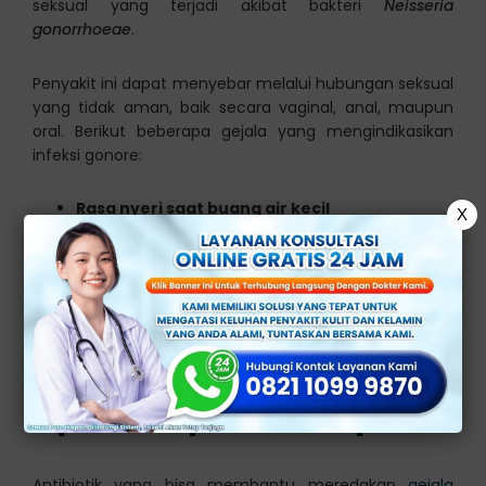
seksual yang terjadi akibat bakteri
Neisseria
gonorrhoeae
.
Penyakit ini dapat menyebar melalui hubungan seksual
yang tidak aman, baik secara vaginal, anal, maupun
oral. Berikut beberapa gejala yang mengindikasikan
infeksi gonore:
Rasa nyeri saat buang air kecil
X
Pembengkakan atau kemerahan pada ujung
penis atau area genital
Nyeri atau bengkak pada testis (pada pria)
Keputihan berlebihan dan nyeri panggul
(pada wanita)
Obat Kencing Bernanah di
Apotek, Apakah Ampuh?
Antibiotik yang bisa membantu meredakan
gejala