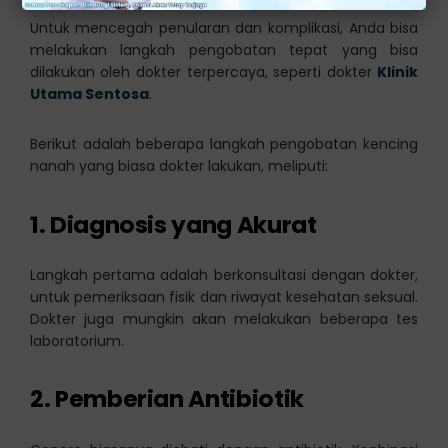
Untuk mencegah penularan dan komplikasi, Anda bisa
melakukan langkah pengobatan tepat yang bisa
dilakukan oleh dokter terpercaya, seperti dokter
Klinik
Utama Sentosa
.
Berikut adalah beberapa langkah pengobatan kencing
nanah yang biasa dokter lakukan, meliputi:
1. Diagnosis yang Akurat
Langkah pertama adalah berkonsultasi dengan dokter,
untuk pemeriksaan fisik dan riwayat kesehatan seksual.
Dokter juga mungkin akan melakukan beberapa tes
laboratorium.
2. Pemberian Antibiotik