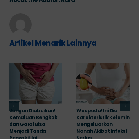
Artikel Menarik Lainnya
Banyak yang
Tampak Ringan,
Mengabaikan,
Waspada Ini Gejala
Padahal Habis
Kutil Kelamin yang
Berhubungan
Berbahaya!
Kemaluan Gatal Bisa
Juni 14th, 2026