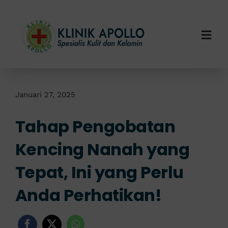
Skip
to
content
Togg
Navi
Home
Tentang Kami
Januari 27, 2025
Tahap Pengobatan
Layanan Kami
Kencing Nanah yang
Info Klinik
Tepat, Ini yang Perlu
Hubungi Kami
Anda Perhatikan!