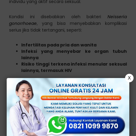
individu yang aktif secara seksual.
Kondisi ini disebabkan oleh bakteri
Neisseria
gonorrhoeae
, yang bisa menyebabkan komplikasi
serius jika tidak tertangani, seperti:
Infertilitas pada pria dan wanita
Infeksi yang menyebar ke organ tubuh
lainnya
Risiko tinggi terkena infeksi menular seksual
lainnya, termasuk HIV
X
Pengobatan yang tepat bisa membantu mengatasi
infeksi secara efektif, mencegah penyebaran penyakit,
dan melindungi kesehatan jangka panjang pasien.
Tahapan Pengobatan
Kencing Nanah