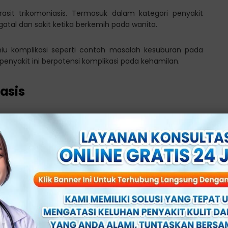
arasit trikomoniasis. Termasuk dalam kategori penyakit
tal dan sakit ketika berkemih pada wanita.
memiu komplikasi seperti contoh masalah kesuburan pada
 penyakit ini berpotensi komplikasi pada kehamilan.
asis
 dan pria dapat bervariasi. Beberapa orang mungkin
n mungkin tidak menunjukkan gejala sama sekali. Berikut
kait dengan trikomoniasis:
 dapat berwarna putih kekuningan, hijau, atau abu-abu,
kemerahan, atau iritasi pada vagina.
erinfeksi dapat merasakan gatal atau terbakar di sekitar