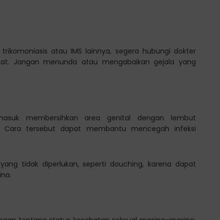
trikomoniasis atau IMS lainnya, segera hubungi dokter
pat. Jangan menunda atau mengabaikan gejala yang
ermasuk membersihkan area genital dengan lembut
. Cara tersebut dapat membantu mencegah infeksi
ang tidak diperlukan, seperti douching, karena dapat
na.
ngan tentang status kesehatan seksual masing-masing.