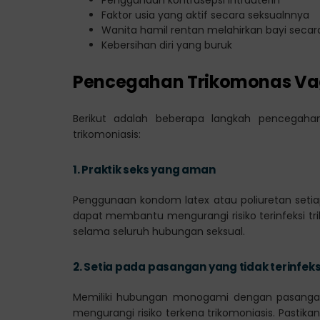
Faktor usia yang aktif secara seksualnnya
Wanita hamil rentan melahirkan bayi seca
Kebersihan diri yang buruk
Pencegahan Trikomonas Vag
Berikut adalah beberapa langkah pencegah
trikomoniasis:
1.
Praktik seks yang aman
Penggunaan kondom latex atau poliuretan setiap k
dapat membantu mengurangi risiko terinfeksi t
selama seluruh hubungan seksual.
2.
Setia pada pasangan yang tidak terinfeks
Memiliki hubungan monogami dengan pasangan y
mengurangi risiko terkena trikomoniasis. Pasti