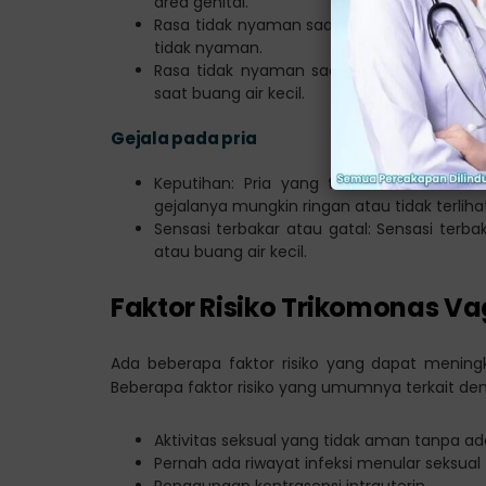
area genital.
Rasa tidak nyaman saat berhubungan seks
tidak nyaman.
Rasa tidak nyaman saat buang air kecil
saat buang air kecil.
Gejala pada pria
Keputihan: Pria yang terinfeksi trikomo
gejalanya mungkin ringan atau tidak terliha
Sensasi terbakar atau gatal: Sensasi terba
atau buang air kecil.
Faktor Risiko Trikomonas Va
Ada beberapa faktor risiko yang dapat meningk
Beberapa faktor risiko yang umumnya terkait denga
Aktivitas seksual yang tidak aman tanpa
Pernah ada riwayat infeksi menular seksual
Penggunaan kontrasepsi intrauterin