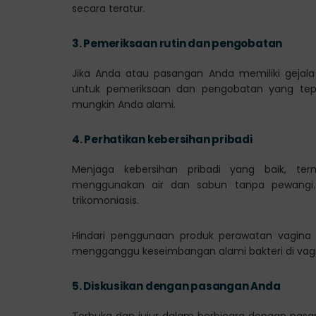
secara teratur.
3.
Pemeriksaan rutin dan pengobatan
Jika Anda atau pasangan Anda memiliki gejala 
untuk pemeriksaan dan pengobatan yang te
mungkin Anda alami.
4.
Perhatikan kebersihan pribadi
Menjaga kebersihan pribadi yang baik, t
menggunakan air dan sabun tanpa pewangi
trikomoniasis.
Hindari penggunaan produk perawatan vagina y
mengganggu keseimbangan alami bakteri di vagi
5.
Diskusikan dengan pasangan Anda
Terbuka dan jujur dalam berbicara dengan pasa