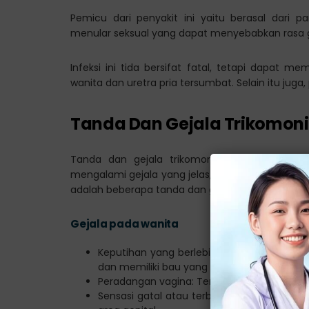
Pemicu dari penyakit ini yaitu berasal dari p
menular seksual yang dapat menyebabkan rasa ga
Infeksi ini tida bersifat fatal, tetapi dapat 
wanita dan uretra pria tersumbat. Selain itu juga,
Tanda Dan Gejala Trikomoni
Tanda dan gejala trikomoniasis pada wanita
mengalami gejala yang jelas, sedangkan yang lai
adalah beberapa tanda dan gejala yang umum ter
Gejala pada wanita
Keputihan yang berlebihan: Keputihan yang
dan memiliki bau yang tidak sedap.
Peradangan vagina: Terjadi pembengkakan, 
Sensasi gatal atau terbakar: Wanita yang t