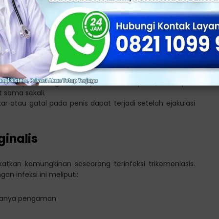
ual: Hubungan seksual dapat menjadi menyakitkan atau
: Beberapa wanita mungkin merasakan ketidaknyamanan
niasis dapat mengalami keputihan dari penis, meskipun
t sama sekali.
kar atau gatal pada penis dapat terjadi setelah ejakulasi
ginalis
atkan kemungkinan seseorang terinfeksi trikomoniasis.
n infeksi ini meliputi:
 adanya pengaman