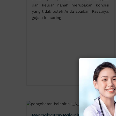
dan keluar nanah merupakan kondisi
yang tidak boleh Anda abaikan. Pasalnya,
gejala ini sering
Pengobatan Balanitis