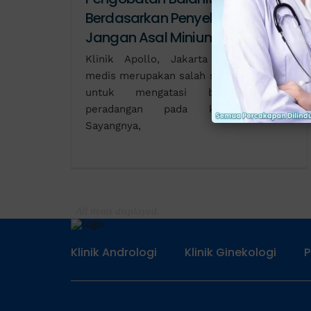
Berdasarkan Penyebabnya,
Jangan Asal Minium Obat!
Klinik Apollo, Jakarta - Pengobatan
medis merupakan salah satu cara efektif
untuk mengatasi balanitis atau
peradangan pada kepala penis.
Sayangnya,
Klinik Andrologi
Klinik Ginekologi
P