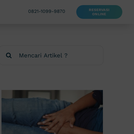
RESERVASI
0821-1099-9870
ONLINE
Search
for: