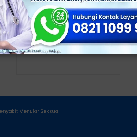
Hati-Hati Balanitis Jamur
Mengintai!
Klinik Apollo, Jakarta - Kulup yang
sempit dan kondisi penis yang lembap,
sering kali menjadi tanda dari balanitis
(radang kepala
enyakit Menular Seksual
Services
Alamat