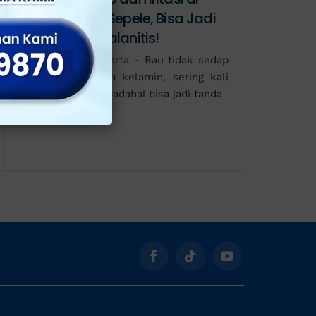
Kelamin? Tak Sepele, Bisa Jadi
Tanda Awal Balanitis!
Klinik Apollo, Jakarta - Bau tidak sedap
dan iritasi di area kelamin, sering kali
dianggap sepele, padahal bisa jadi tanda
Kontak