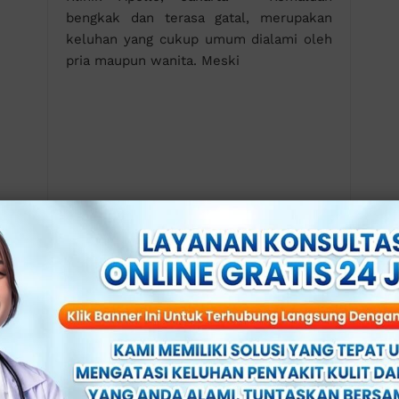
bengkak dan terasa gatal, merupakan
keluhan yang cukup umum dialami oleh
pria maupun wanita. Meski
Kulup Sempit dan Lembap?