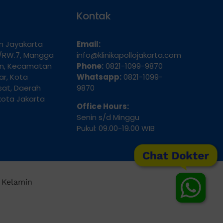
an Jayakarta
Email:
.9/RW.7, Mangga
info@klinikapollojakarta.com
an, Kecamatan
Phone:
0821-1099-9870
r, Kota
Whatsapp:
0821-1099-
sat, Daerah
9870
kota Jakarta
Office Hours:
Senin s/d Minggu
Pukul: 09.00-19.00 WIB
Chat Dokter
t Kelamin