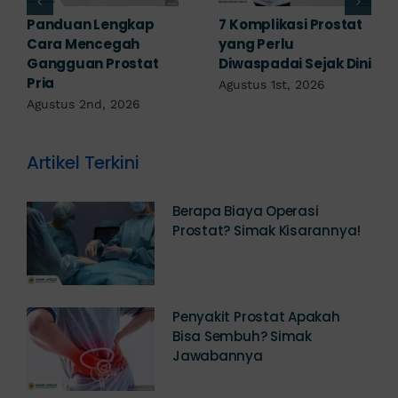
ostat
Obat Penyakit
Penyakit Prostat 
Prostat: Pilihan
Sembuh? Ini
k Dini
Terapi Sesuai
Penjelasannya
Diagnosis
Juli 22nd, 2026
Juli 23rd, 2026
Artikel Terkini
Berapa Biaya Operasi
Prostat? Simak Kisarannya!
Penyakit Prostat Apakah
Bisa Sembuh? Simak
Jawabannya