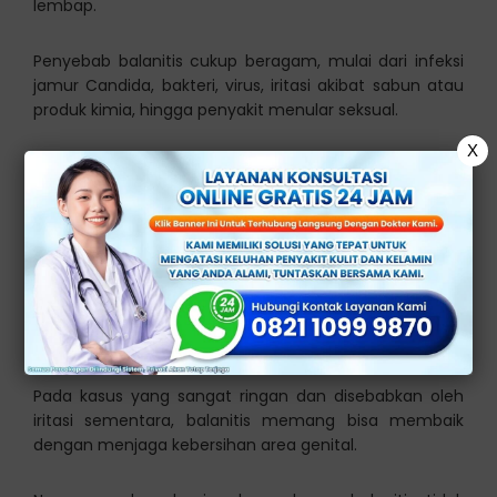
lembap.
Penyebab balanitis cukup beragam, mulai dari infeksi
jamur Candida, bakteri, virus, iritasi akibat sabun atau
produk kimia, hingga penyakit menular seksual.
X
Gejala yang umumnya muncul bisa berupa
kemerahan, bengkak, gatal, nyeri, bau tidak sedap,
hingga keluar cairan abnormal dari penis.
Benarkah Balanitis Bisa
Sembuh Sendiri?
Pada kasus yang sangat ringan dan disebabkan oleh
iritasi sementara, balanitis memang bisa membaik
dengan menjaga kebersihan area genital.