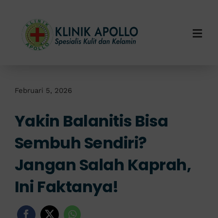
Skip
to
content
Togg
Navi
Home
Tentang Kami
Februari 5, 2026
Yakin Balanitis Bisa
Layanan Kami
Sembuh Sendiri?
Info Klinik
Jangan Salah Kaprah,
Hubungi Kami
Ini Faktanya!