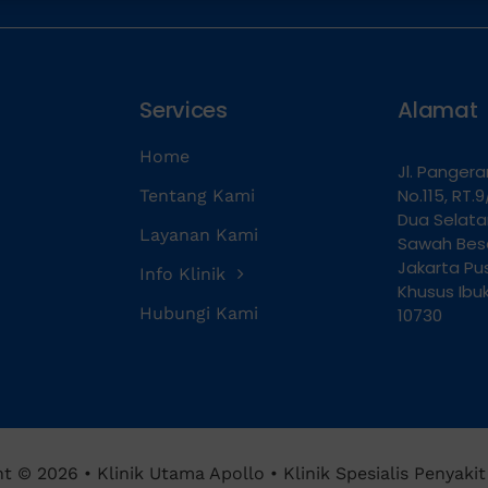
Services
Alamat
Home
Jl. Panger
No.115, RT
Tentang Kami
Dua Selat
Layanan Kami
Sawah Besa
Jakarta Pu
Info Klinik
Khusus Ibu
Hubungi Kami
10730
t © 2026 • Klinik Utama Apollo • Klinik Spesialis Penyaki