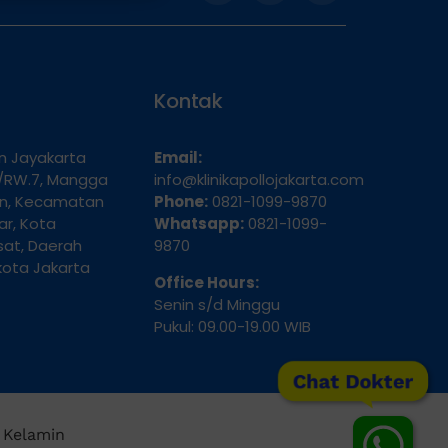
Kontak
an Jayakarta
Email:
.9/RW.7, Mangga
info@klinikapollojakarta.com
an, Kecamatan
Phone:
0821-1099-9870
r, Kota
Whatsapp:
0821-1099-
sat, Daerah
9870
kota Jakarta
Office Hours:
Senin s/d Minggu
Pukul: 09.00-19.00 WIB
Chat Dokter
t Kelamin