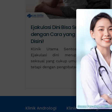
Ejakulasi Dini Bisa Sembuh
dengan Cara yang Tepat, Cek
Disini!
Klinik Utama Sentosa, Jakarta -
Ejakulasi dini merupakan masalah
seksual yang cukup umum di alami pria,
tetapi dengan pengobatan yang tepat,
Klinik Andrologi
Klinik Ginekologi
P