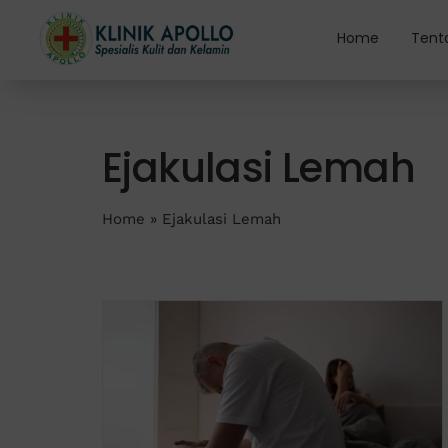
Skip
to
Home
Tent
content
Ejakulasi Lemah
Home
»
Ejakulasi Lemah