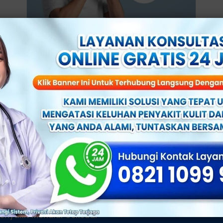
3 Cara Mengatasi Ejakulasi
Lemah dengan Perawatan
Mandiri, Catat!
Klinik Utama Sentosa, Jakarta -
Ejakulasi lemah merupakan masalah
seksual yang sering dihadapi oleh
banyak pria, terutama di usia lanjut.
Kondisi
enyakit Menular Seksual