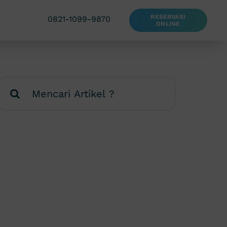
RESERVASI
0821-1099-9870
ONLINE
Search
for: