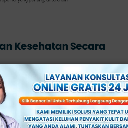
 dan Kesehatan Secara
g dapat menyebabkan berbagai
gangguan seksual
, seperti
mbantu untuk mengatasi stres dan menjaga kesehatan
u yoga