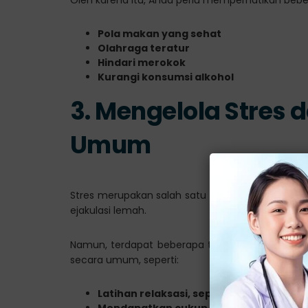
Pola makan yang sehat
Olahraga teratur
Hindari merokok
Kurangi konsumsi alkohol
3. Mengelola Stres
Umum
Stres merupakan salah satu faktor utama yan
ejakulasi lemah.
Namun, terdapat beberapa tips yang dapat me
secara umum, seperti:
Latihan relaksasi, seperti meditasi ata