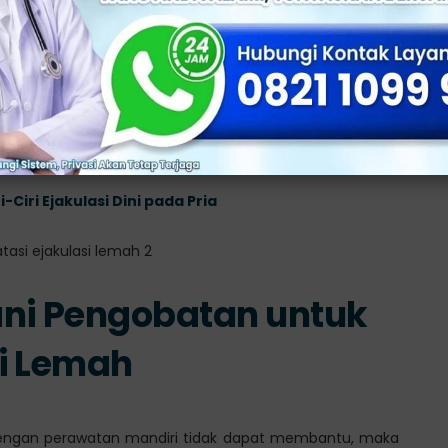
m
meski telah mencobat berbagai cara mengatasi ejakulasi
tasi dengan dokter.
ngalaman di
Klinik Utama Sentosa
, guna mendapatkan
Ciri Ejakulasi Dini pada Pria
ani Pengobatan untuk
i Lemah
 dengan perawatan mandiri tidak dapat membantu, maka