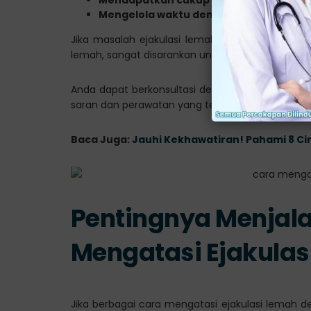
Mendapatkan cukup tidur setiap mala
Mengelola waktu dengan baik
Jika masalah ejakulasi lemah terus berlanjut 
lemah, sangat disarankan untuk segera berkonsul
Anda dapat berkonsultasi dengan dokter berpe
saran dan perawatan yang tepat.
Baca Juga:
Jauhi Kekhawatiran! Pahami 8 Ciri-
Pentingnya Menjal
Mengatasi Ejakulas
Jika berbagai cara mengatasi ejakulasi lemah