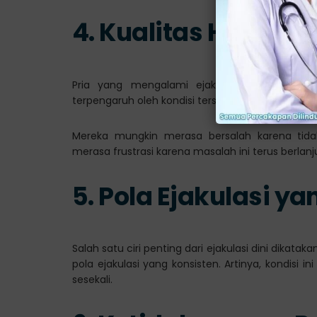
4. Kualitas Hubung
Pria yang mengalami ejakulasi dini seringk
terpengaruh oleh kondisi tersebut.
Mereka mungkin merasa bersalah karena ti
merasa frustrasi karena masalah ini terus berlanj
5. Pola Ejakulasi y
Salah satu ciri penting dari ejakulasi dini dikataka
pola ejakulasi yang konsisten. Artinya, kondisi i
sesekali.