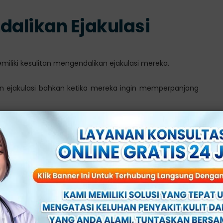
dalikan Ejakulasi
miliki kesulitan mengendalikan ejakulasi mereka.
ejakulasi bahkan ketika mereka ingin memperpanjang
tres
an kecemasan, stres, atau rasa malu pada pria yang
 membuatnya sulit untuk menikmati hubungan seksual