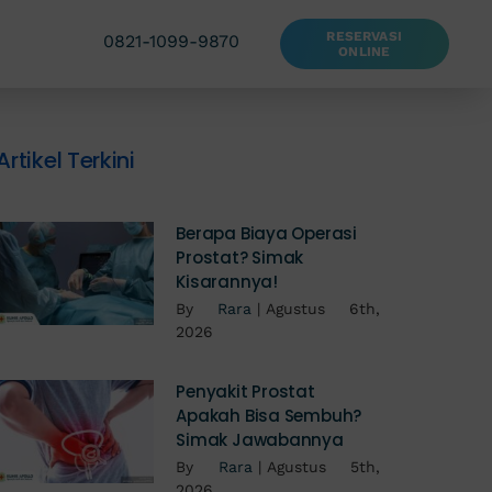
RESERVASI
0821-1099-9870
ONLINE
Artikel Terkini
Berapa Biaya Operasi
Prostat? Simak
Kisarannya!
By
Rara
|
Agustus 6th,
2026
Penyakit Prostat
Apakah Bisa Sembuh?
Simak Jawabannya
By
Rara
|
Agustus 5th,
2026