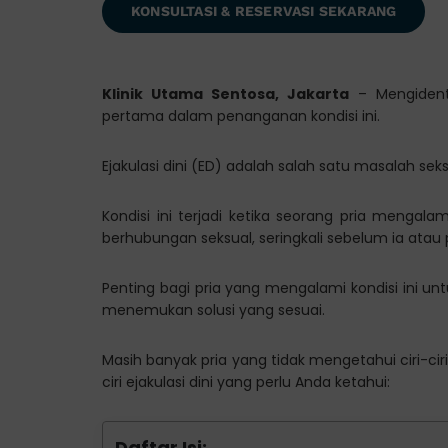
KONSULTASI & RESERVASI SEKARANG
Klinik Utama Sentosa, Jakarta
– Mengidentif
pertama dalam penanganan kondisi ini.
Ejakulasi dini (ED) adalah salah satu masalah sek
Kondisi ini terjadi ketika seorang pria mengalam
berhubungan seksual, seringkali sebelum ia ata
Penting bagi pria yang mengalami kondisi ini u
menemukan solusi yang sesuai.
Masih banyak pria yang tidak mengetahui ciri-ciri 
ciri ejakulasi dini yang perlu Anda ketahui:
Daftar Isi: