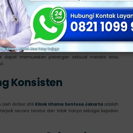
an yang Terpengaruh
ali merasa bahwa kualitas hubungan seksual mereka
dak dapat memuaskan pasangan seksual mereka atau
ut.
ang Konsisten
n oleh dotker ahli
Klinik Utama Sentosa Jakarta
adalah
ni terjadi secara teratur dan tidak hanya sebagai kejadian