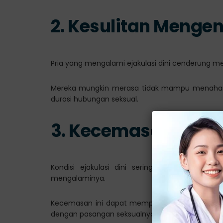
2. Kesulitan Mengen
Pria yang mengalami ejakulasi dini cenderung me
Mereka mungkin merasa tidak mampu menahan 
durasi hubungan seksual.
3. Kecemasan dan S
Kondisi ejakulasi dini seringkali menyebabk
mengalaminya.
Kecemasan ini dapat memperburuk kondisi dan
dengan pasangan seksualnya.