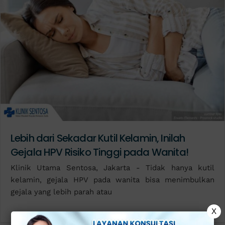
Lebih dari Sekadar Kutil Kelamin, Inilah
Gejala HPV Risiko Tinggi pada Wanita!
Klinik Utama Sentosa, Jakarta - Tidak hanya kutil
kelamin, gejala HPV pada wanita bisa menimbulkan
gejala yang lebih parah atau
X