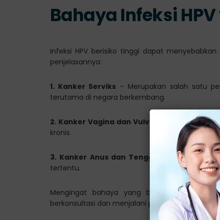
Bahaya Infeksi HPV
Infeksi HPV berisiko tinggi dapat menyebabkan 
penjelasannya:
1. Kanker Serviks
– Merupakan salah satu pen
terutama di negara berkembang.
2. Kanker Vagina dan Vulva
– Meski lebih jaran
kronis.
3. Kanker Anus dan Tenggorokan
– Bisa dia
tertentu.
Mengingat bahaya yang bisa terjadi, dokte
berkonsultasi dan menjalani pengobatan medis j