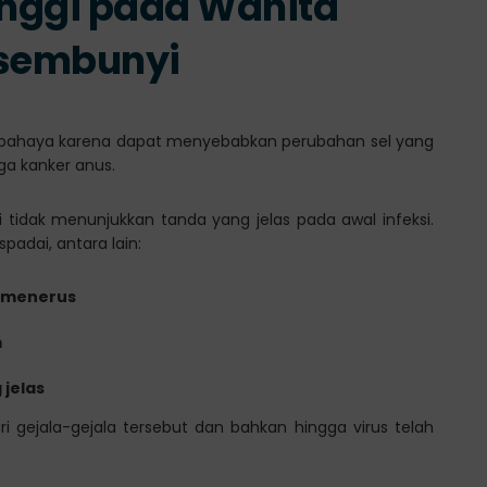
Tinggi pada Wanita
rsembunyi
ih berbahaya karena dapat menyebabkan perubahan sel yang
gga kanker anus.
ali tidak menunjukkan tanda yang jelas pada awal infeksi.
adai, antara lain:
s menerus
m
 jelas
 gejala-gejala tersebut dan bahkan hingga virus telah