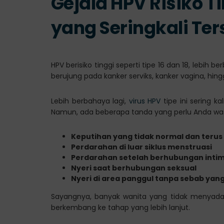
Gejala HPV Risiko 
yang Seringkali Te
HPV berisiko tinggi seperti tipe 16 dan 18, leb
berujung pada kanker serviks, kanker vagina, hin
Lebih berbahaya lagi,
virus HPV
tipe ini sering k
Namun, ada beberapa tanda yang perlu Anda wasp
Keputihan yang tidak normal dan teru
Perdarahan di luar siklus menstruasi
Perdarahan setelah berhubungan inti
Nyeri saat berhubungan seksual
Nyeri di area panggul tanpa sebab yang
Sayangnya, banyak wanita yang tidak menyadari
berkembang ke tahap yang lebih lanjut.