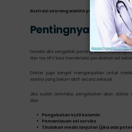
Ilustrasi seorang wanita yang mengalami gej
Pentingnya Pemeri
Deteksi dini sangatlah penting dalam menangani
dan tes HPV bisa mendeteksi perubahan sel seb
Dokter juga sangat menganjurkan untuk melak
wanita yang belum aktif secara seksual.
Jika sudah terinfeksi, pengobatan akan dokter
dari:
Pengobatan kutil kelamin
Pemantauan sel serviks
Tindakan medis lanjutan (jika ada pote