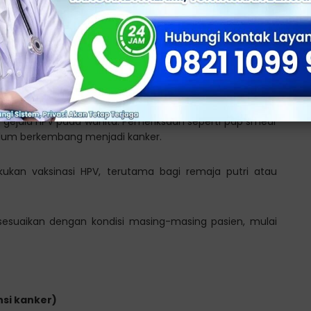
ala HPV
ksaan dan Pengobatan
 gejala HPV pada wanita. Pemeriksaan seperti pap smear
elum berkembang menjadi kanker.
ukan vaksinasi HPV, terutama bagi remaja putri atau
 sesuaikan dengan kondisi masing-masing pasien, mulai
nsi kanker)