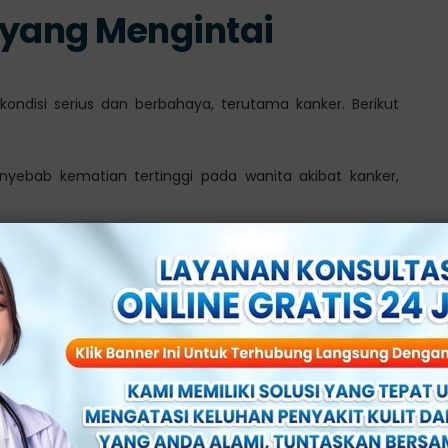
 yang Mengintai
kondisi serius dan berbahaya, terutama kanker. Berikut
yebab kematian tertinggi pada wanita akibat kanker,
g terjadi, tetap berpotensi terjadi akibat infeksi virus HPV
lami pria maupun wanita yang terinfeksi virus HPV tipe
r
Klinik Utama Sentosa
menyarankan untuk segera
ika mengalami gejala mencurigakan.