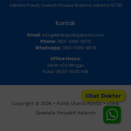
Jakarta Pusat, Daerah Khusus Ibukota Jakarta 10730
Kontak
Email:
info@klinikapollojakarta.com
Phone:
0821-1099-9870
Whatsapp:
0821-1099-9870
Office Hours:
Senin s/d Minggu
Pukul: 09.00-19.00 WIB
Chat Dokter
Copyright © 2026 • Klinik Utama Apollo • Klinik
Spesialis Penyakit Kelamin