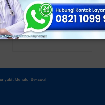
Nyeri, No. 4 Sering Terjadi Lho!
Simak Penjelasannya Yuk
Klinik Utama Sentosa, Jakarta - Penis
bengkak dan nyeri, tentunya dapat
membuat pria yang mengalaminya
merasa tidak nyaman dan terganggu.
enyakit Menular Seksual
Services
Alamat