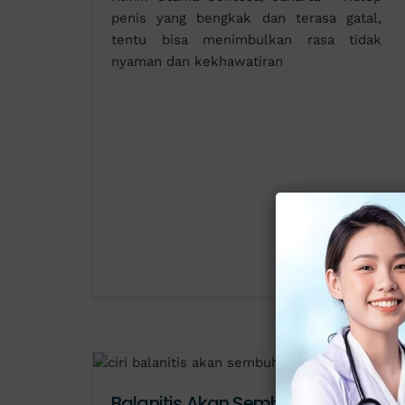
penis yang bengkak dan terasa gatal,
tentu bisa menimbulkan rasa tidak
nyaman dan kekhawatiran
Balanitis Akan Sembuh Setelah