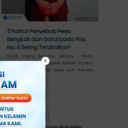
5 Faktor Penyebab Penis
Bengkak dan Gatal pada Pria,
No. 4 Sering Terabaikan!
Klinik Utama Sentosa, Jakarta - Penis
X
bengkak dan terasa gatal, adalah kondisi
yang bisa membuat siapa pun merasa
tidak nyaman,
Ini Dia 5 Pantangan Balanitis