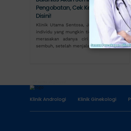
Pengobatan, Cek Ke-5 Cirinya
Disini!
Klinik Utama Sentosa, Jakarta - Banyak
individu yang mungkin tidak sabar untuk
merasakan adanya ciri balanitis akan
sembuh, setelah menjalani
Klinik Andrologi
Klinik Ginekologi
P