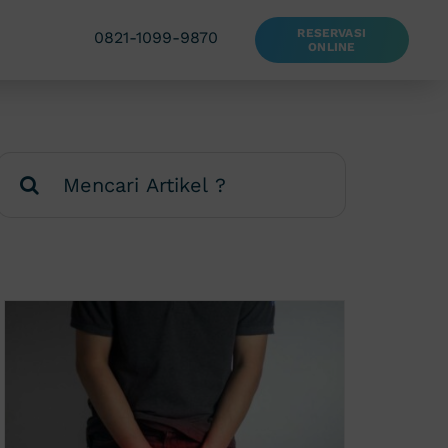
RESERVASI
0821-1099-9870
ONLINE
Search
for: