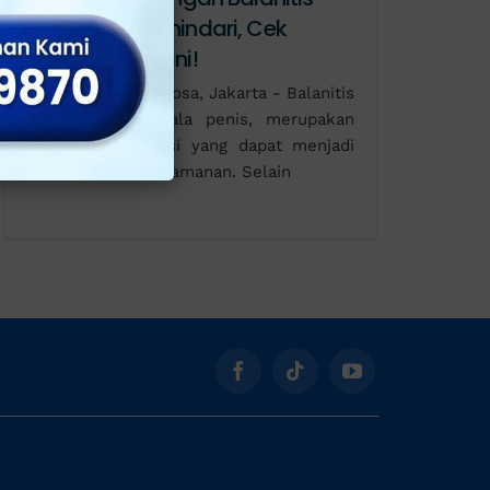
yang Harus Dihindari, Cek
Ulasannya Disini!
Klinik Utama Sentosa, Jakarta - Balanitis
atau radang kepala penis, merupakan
salah satu kondisi yang dapat menjadi
sumber ketidaknyamanan. Selain
Kontak