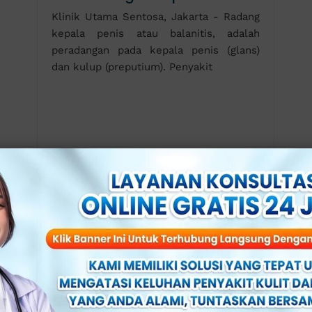
Klinik Utama Sentosa, Jakarta - Radang
kepala penis atau balanitis, adalah
peradangan pada kepala penis (glans)
dan kulup (preputium). Penyakit
5 Penyebab Penis Bengkak dan