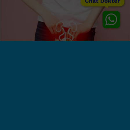
Chat Dokter
Jerat Tak Berujung! Ini Kebiasaan yang
Sebabkan Infeksi Saluran Kemih Kronis
Klinik Utama Sentosa, Jakarta - Rasa nyeri saat
berkemih yang berkepanjangan, merupakan salah satu
tanda dari infeksi saluran kemih kronis.