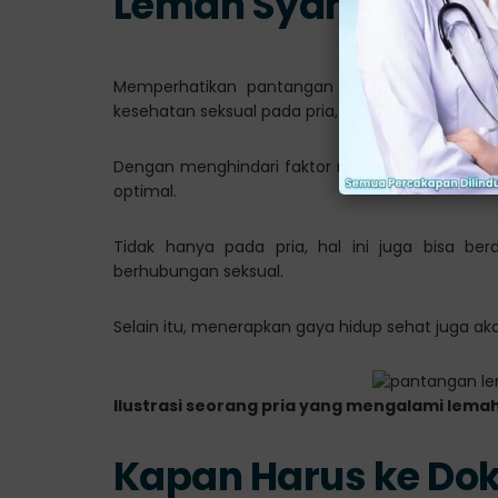
Lemah Syahwat
Memperhatikan pantangan lemah syahwat a
kesehatan seksual pada pria, yang berpengaruh 
Dengan menghindari faktor risiko tersebut, p
optimal.
Tidak hanya pada pria, hal ini juga bisa b
berhubungan seksual.
Selain itu, menerapkan gaya hidup sehat juga ak
Ilustrasi seorang pria yang mengalami lema
Kapan Harus ke Dok