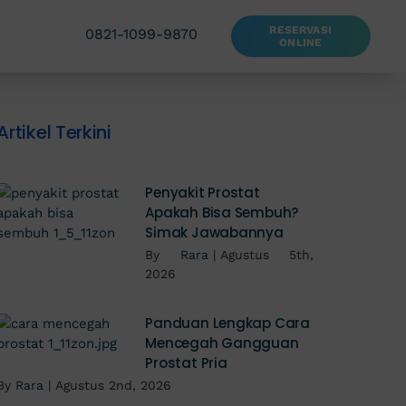
RESERVASI
0821-1099-9870
ONLINE
Artikel Terkini
Penyakit Prostat
Apakah Bisa Sembuh?
Simak Jawabannya
By
Rara
|
Agustus 5th,
2026
Panduan Lengkap Cara
Mencegah Gangguan
Prostat Pria
By
Rara
|
Agustus 2nd, 2026