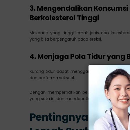
3. Mengendalikan Konsumsi
Berkolesterol Tinggi
Makanan yang tinggi lemak jenis dan koleste
yang bisa berpengaruh pada ereksi.
4. Menjaga Pola Tidur yang 
Kurang tidur dapat mengganggu keseimbangan
dan performa seksual.
Dengan memperhatikan beberapa hal tersebut, 
yang satu ini dan mendapatkan kepuasan dalam
Pentingnya Mempe