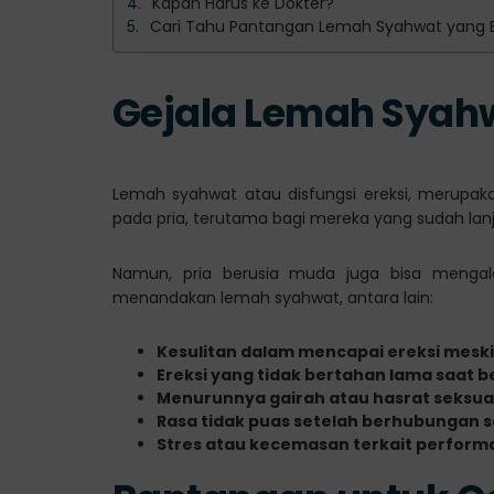
Kapan Harus ke Dokter?
Cari Tahu Pantangan Lemah Syahwat yang Efe
Gejala Lemah Syahw
Lemah syahwat atau disfungsi ereksi, merupak
pada pria, terutama bagi mereka yang sudah lanj
Namun, pria berusia muda juga bisa mengalam
menandakan lemah syahwat, antara lain:
Kesulitan dalam mencapai ereksi mesk
Ereksi yang tidak bertahan lama saat 
Menurunnya gairah atau hasrat seksua
Rasa tidak puas setelah berhubungan s
Stres atau kecemasan terkait perform