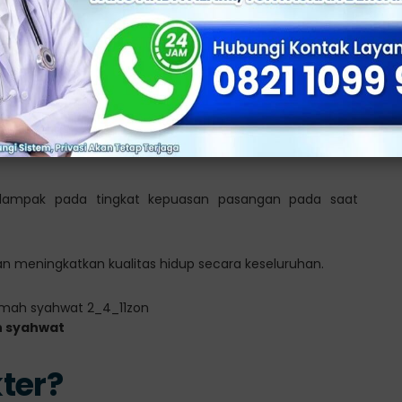
tau
disfungsi ereksi
, sangatlah penting untuk menjaga
pada beberapa hal.
ria dapat mempertahankan kemampuan seksualnya secara
erdampak pada tingkat kepuasan pasangan pada saat
an meningkatkan kualitas hidup secara keseluruhan.
h syahwat
ter?