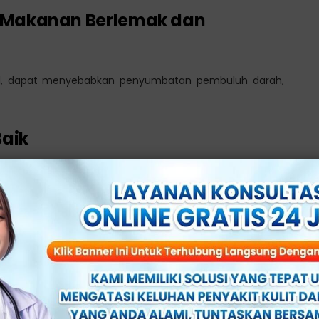
 Makanan Berlemak dan
rol, dapat menyebabkan penyumbatan pembuluh darah,
Baik
 hormon testosteron, yang dapat memengaruhi gairah
Anda bisa terhindar dari gangguan kesehatan seksual
 berhubungan seksual.
rhatikan Pantangan