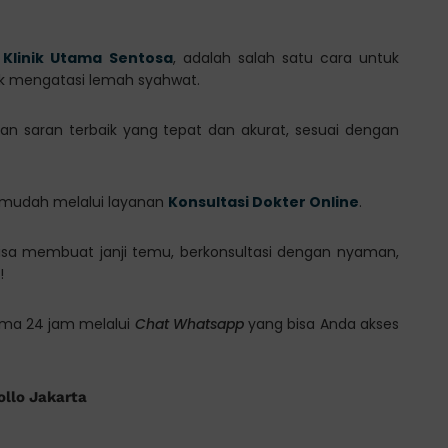
i
Klinik Utama Sentosa
, adalah salah satu cara untuk
ik mengatasi lemah syahwat.
n saran terbaik yang tepat dan akurat, sesuai dengan
n mudah melalui layanan
Konsultasi Dokter Online
.
isa membuat janji temu, berkonsultasi dengan nyaman,
!
lama 24 jam melalui
Chat Whatsapp
yang bisa Anda akses
ollo Jakarta