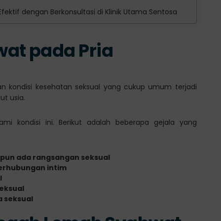
ktif dengan Berkonsultasi di Klinik Utama Sentosa
at pada Pria
an kondisi kesehatan seksual yang cukup umum terjadi
ut usia.
i kondisi ini. Berikut adalah beberapa gejala yang
ipun ada rangsangan seksual
berhubungan intim
l
eksual
a seksual