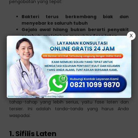
pengobatan yang tepat:
Bakteri terus berkembang biak dan
menyebar ke saluruh tubuh
Gejala awal hilang bukan berarti penyakit
sembuh, melainkan masuk ke fase laten
X
Pada tahap lanjut, bakteri dapat merusak
organ dalam dan sistem saraf pusat
Tanda-Tanda Infeksi
Sifilis Parah
Infeksi sifilis yang tidak terobati, akan memasuki
tahap-tahap yang lebih serius, yaitu fase laten dan
tersier. Ini adalah tanda-tanda yang harus Anda
waspadai:
1. Sifilis Laten