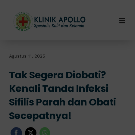
Skip
to
content
Togg
Navi
Home
Tentang Kami
Agustus 11, 2025
Tak Segera Diobati?
Layanan Kami
Kenali Tanda Infeksi
Info Klinik
Sifilis Parah dan Obati
Hubungi Kami
Secepatnya!