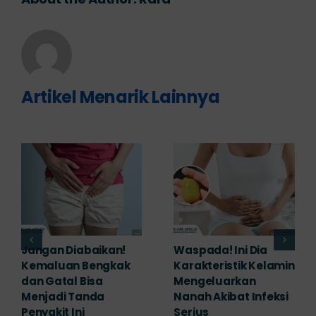
Artikel Menarik Lainnya
Banyak yang
Tampak Ringan,
Mengabaikan,
Waspada Ini Gejala
Padahal Habis
Kutil Kelamin yang
Berhubungan
Berbahaya!
Kemaluan Gatal Bisa
Juni 14th, 2026