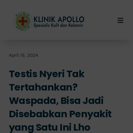
Skip
to
content
Togg
Navi
Home
Tentang Kami
April 15, 2024
Testis Nyeri Tak
Layanan Kami
Tertahankan?
Info Klinik
Waspada, Bisa Jadi
Hubungi Kami
Disebabkan Penyakit
yang Satu Ini Lho