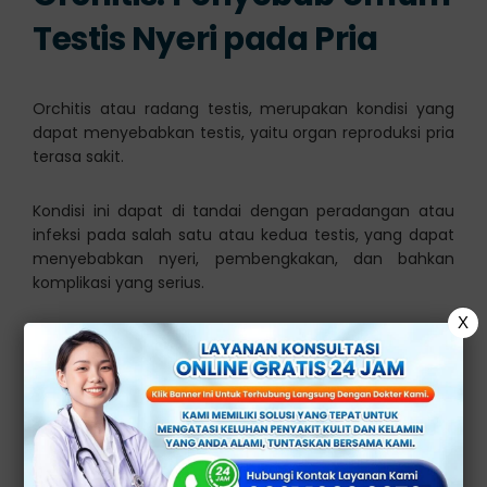
Testis Nyeri pada Pria
Orchitis atau radang testis, merupakan kondisi yang
dapat menyebabkan testis, yaitu organ reproduksi pria
terasa sakit.
Kondisi ini dapat di tandai dengan peradangan atau
infeksi pada salah satu atau kedua testis, yang dapat
menyebabkan nyeri, pembengkakan, dan bahkan
komplikasi yang serius.
X
Pada umumnya, peradangan pada testis dapat di
sebabkan oleh beberapa faktor, termasuk:
Infeksi virus gondongan
Infeksi virus penyakit menular seksual
Infeksi bakteri
Neisseria gonorrhoeae
Infeksi bakteri
Chlamydia trachomatis