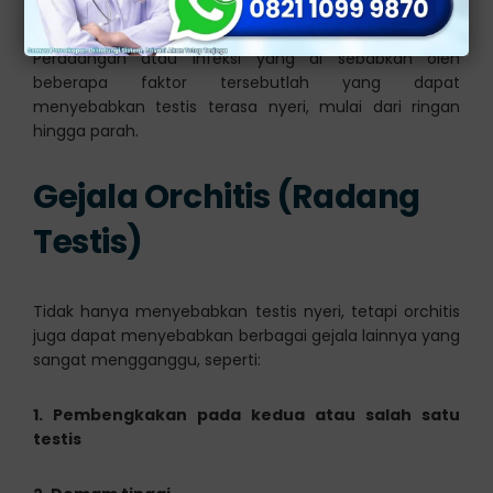
Trauma atau cedera
Peradangan atau infeksi yang di sebabkan oleh
beberapa faktor tersebutlah yang dapat
menyebabkan testis terasa nyeri, mulai dari ringan
hingga parah.
Gejala Orchitis (Radang
Testis)
Tidak hanya menyebabkan testis nyeri, tetapi orchitis
juga dapat menyebabkan berbagai gejala lainnya yang
sangat mengganggu, seperti:
1. Pembengkakan pada kedua atau salah satu
testis