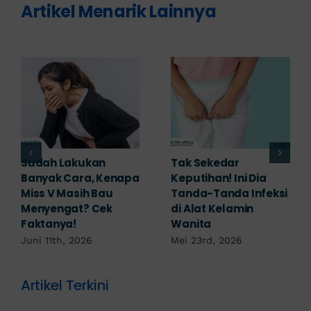
Artikel Menarik Lainnya
Adakah Cara Medis
5 Saran Dokter
untuk
Mengobati Vagina
Mengembalikan
Bengkak Akibat
Selaput Dara yang
Infeksi, Cek di Sini!
Robek? Ini Penjelasan
Mei 17th, 2026
Dokter!
Mei 18th, 2026
Artikel Terkini