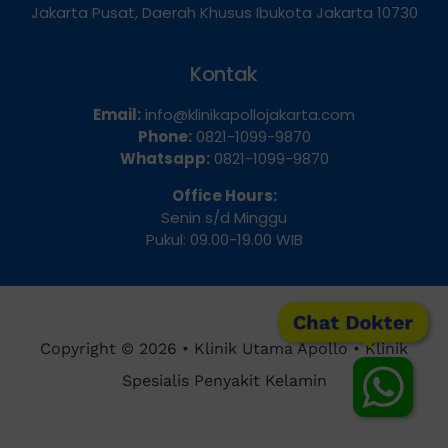
Dua Selatan, Kecamatan Sawah Besar, Kota
Jakarta Pusat, Daerah Khusus Ibukota Jakarta 10730
Kontak
Email:
info@klinikapollojakarta.com
Phone:
0821-1099-9870
Whatsapp:
0821-1099-9870
Office Hours:
Senin s/d Minggu
Pukul: 09.00-19.00 WIB
Chat Dokter
Copyright © 2026 • Klinik Utama Apollo • Klinik
Spesialis Penyakit Kelamin