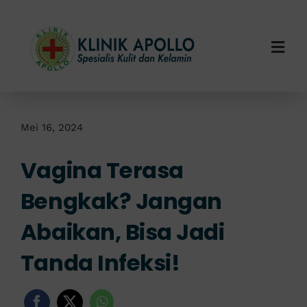
Skip
to
content
Togg
Navi
Home
Tentang Kami
Mei 16, 2024
Vagina Terasa
Layanan Kami
Bengkak? Jangan
Info Klinik
Abaikan, Bisa Jadi
Hubungi Kami
Tanda Infeksi!