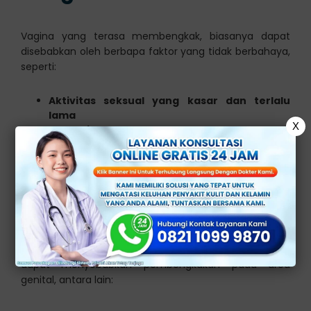
Vagina yang terasa membengkak, biasanya dapat
disebabkan oleh berbapa faktor yang tidak berbahaya,
seperti:
Aktivitas seksual yang kasar dan terlalu
lama
X
Kehamilan
Menstruasi
Alergi atau iritasi
Namun, tidak hanya itu, beberapa faktor penyebab lain
yang lebih berbahaya, juga dapat menyebabkan
kondisi ini, termasuk infeksi.
Berikut ini adalah beberapa jenis infeksi vagina yang
dapat menyebabkan pembengkakan pada area
genital, antara lain: