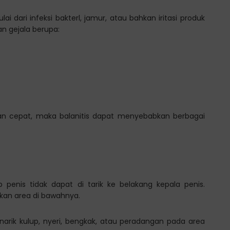
ai dari infeksi bakterl, jamur, atau bahkan iritasi produk
n gejala berupa:
t dan cepat, maka balanitis dapat menyebabkan berbagai
up penis tidak dapat di tarik ke belakang kepala penis.
hkan area di bawahnya.
enarik kulup, nyeri, bengkak, atau peradangan pada area