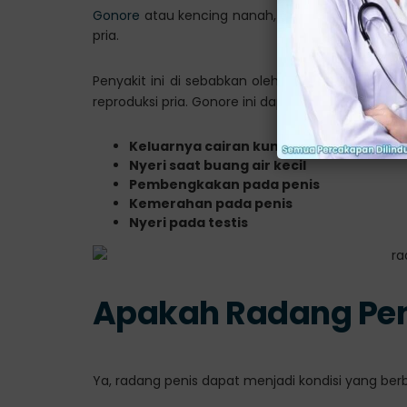
Gonore
atau kencing nanah, adalah salah satu 
pria.
Penyakit ini di sebabkan oleh infeksi bakteri b
reproduksi pria. Gonore ini dapat menimbulkan ber
Keluarnya cairan kuning atau nanah dar
Nyeri saat buang air kecil
Pembengkakan pada penis
Kemerahan pada penis
Nyeri pada testis
Apakah Radang Pen
Ya, radang penis dapat menjadi kondisi yang berb