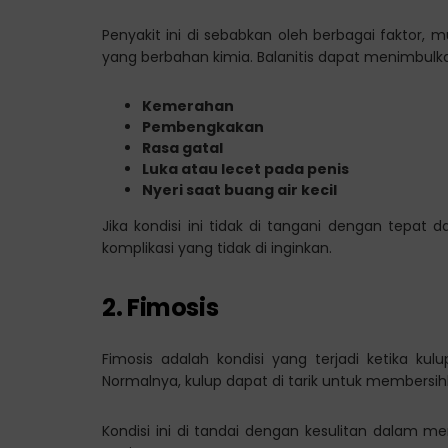
Penyakit ini di sebabkan oleh berbagai faktor, mul
yang berbahan kimia. Balanitis dapat menimbulka
Kemerahan
Pembengkakan
Rasa gatal
Luka atau lecet pada penis
Nyeri saat buang air kecil
Jika kondisi ini tidak di tangani dengan tepa
komplikasi yang tidak di inginkan.
2. Fimosis
Fimosis adalah kondisi yang terjadi ketika kul
Normalnya, kulup dapat di tarik untuk membersi
Kondisi ini di tandai dengan kesulitan dalam m