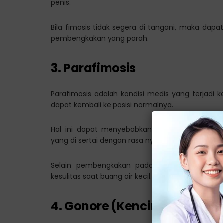
penis.
Bila fimosis tidak segera di tangani, maka dap
pembengkakan yang parah.
3. Parafimosis
Parafimosis adalah kondisi medis yang terjadi ke
dapat kembali ke posisi normalnya.
Hal ini dapat menyebabkan peredaran dara
yang di sertai dengan rasa nyeri.
Selain pembengkakan pada penis, parafimos
kesulitas saat buang air kecil.
4. Gonore (Kencing Nanah)