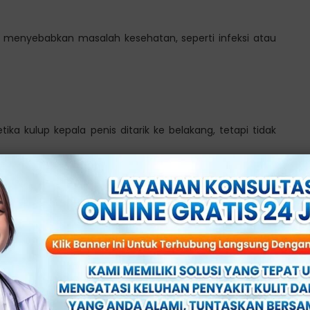
at menyebabkan masalah kesehatan, seperti infeksi atau
tika kulup kepala penis ditarik ke belakang, tetapi tidak
h menjadi terhambat dan menyebabkan pembengkakan
is juga dapat menyebabkan penderitanya mengalami