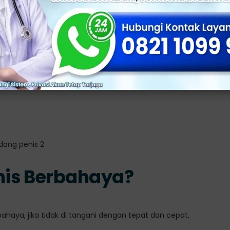
penyakit menular seksual yang cukup umum terjadi pada
ernama
, yang dapat menyerang saluran
Neisseria gonorrhoeae
bagai gejala, seperti:
i penis
is Berbahaya?
ahaya, jika tidak di tangani dengan tepat dan cepat,