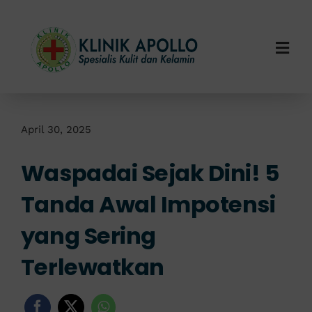
Skip
to
content
Togg
Navi
Home
Tentang Kami
April 30, 2025
Waspadai Sejak Dini! 5
Layanan Kami
Tanda Awal Impotensi
Info Klinik
yang Sering
Hubungi Kami
Terlewatkan