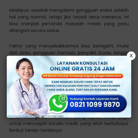
Meskipun sesekali mengalami gangguan ereksi adalah
hal yang normal, tetapi jika terjadi terus menerus, ini
bisa menjadi pertanda masalah medis yang perlu
ditangani secara serius.
Faktor yang menyebabkannya bisa beragam, mulai
dari stres, gangguan hormon, penyakit kronis, hingga
X
efek samping obat-obatan.
Tanda Awal Impotensi
yang Perlu Diwaspadai
Mengenali tanda awal impotensi tidak hanya penting
untuk mengambil tindakan yang tepat, tetapi juga
untuk mencegah kondisi medis yang lebih berbahaya.
Berikut tanda-tandanya: