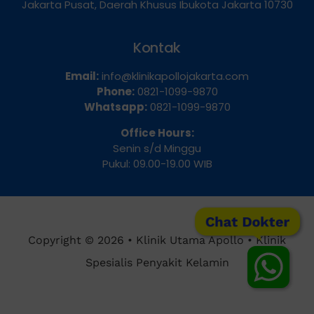
Jakarta Pusat, Daerah Khusus Ibukota Jakarta 10730
Kontak
Email:
info@klinikapollojakarta.com
Phone:
0821-1099-9870
Whatsapp:
0821-1099-9870
Office Hours:
Senin s/d Minggu
Pukul: 09.00-19.00 WIB
Chat Dokter
Copyright © 2026 • Klinik Utama Apollo • Klinik
Spesialis Penyakit Kelamin